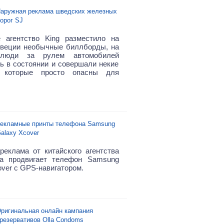
аружная реклама шведских железных
орог SJ
 агентство King разместило на
веции необычные биллборды, на
 люди за рулем автомобилей
ь в состоянии и совершали некие
, которые просто опасны для
екламные принты телефона Samsung
alaxy Xcover
реклама от китайского агентства
na продвигает телефон Samsung
over с GPS-навигатором.
ригинальная онлайн кампания
резервативов Olla Condoms