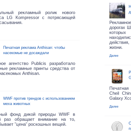
Н
д
альный рекламный ролик нового
са LG Kompressor с потрясающей
сасывания.
Рекламное
дорогах Ш
которых
находилис
действия
жизни.
Печатная реклама Anthisan: чтобы
насекомые не досаждали
Далее
ое агентство Publicis разработало
вные рекламные принты средства от
Р
насекомых Anthisan.
G
Печатная 
Cheil Chi
Galaxy Xc
WWF против трендов с использованием
меха животных
Далее
ный фонд дикой природы WWF в
й раз обращает внимание на то,
О
бывает "цена" роскошных вещей.
п