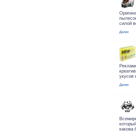
Оригин
пылесо
силой в
Далее
Рекламн
креати
укусов 
Далее
Всемир
которы
какова 