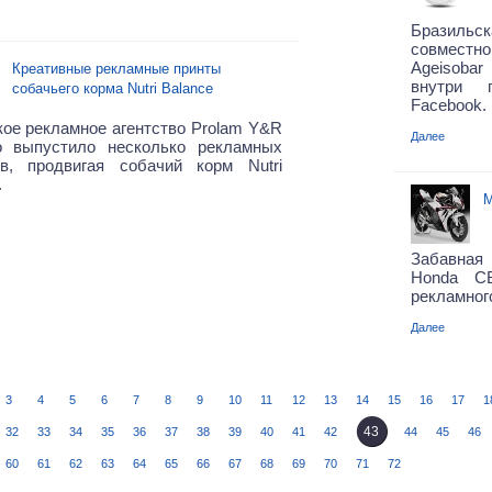
Бразиль
совмест
Ageisobar
Креативные рекламные принты
внутри 
собачьего корма Nutri Balance
Facebook.
ое рекламное агентство Prolam Y&R
Далее
go выпустило несколько рекламных
ов, продвигая собачий корм Nutri
.
М
Забавная
Honda C
рекламного
Далее
3
4
5
6
7
8
9
10
11
12
13
14
15
16
17
1
43
32
33
34
35
36
37
38
39
40
41
42
44
45
46
60
61
62
63
64
65
66
67
68
69
70
71
72