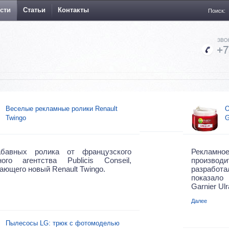
сти
Статьи
Контакты
Поиск:
Веселые рекламные ролики Renault
О
Twingo
G
бавных ролика от французского
Рекламн
ного агентства Publicis Conseil,
произво
ающего новый Renault Twingo.
разработа
показало
Garnier Ulra
Далее
Пылесосы LG: трюк с фотомоделью