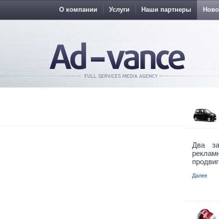
О компании
Услуги
Наши партнеры
Ново
Два за
реклам
продвиг
Далее