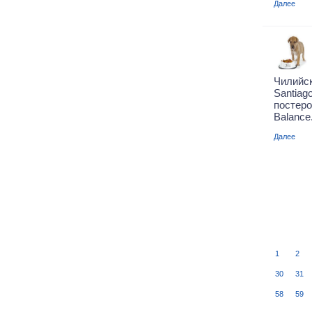
Далее
Чилийск
Santia
постер
Balance
Далее
1
2
30
31
58
59