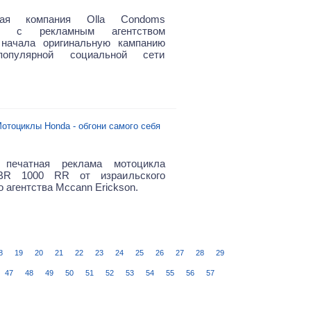
ская компания Olla Condoms
но с рекламным агентством
 начала оригинальную кампанию
популярной социальной сети
отоциклы Honda - обгони самого себя
 печатная реклама мотоцикла
BR 1000 RR от израильского
 агентства Mccann Erickson.
8
19
20
21
22
23
24
25
26
27
28
29
47
48
49
50
51
52
53
54
55
56
57