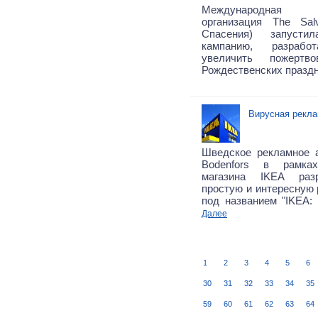
Международная бл
организация The Sal
Спасения) запусти
кампанию, разраб
увеличить пожертв
Рождественских празд
Вирусная рекла
Шведское рекламное 
Bodenfors в рамка
магазина IKEA раз
простую и интересную
под названием "IKEA:
Далее
1
2
3
4
5
6
30
31
32
33
34
35
59
60
61
62
63
64