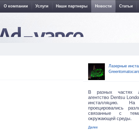
О компании
Услуги
Наши партнеры
Новости
Статьи
Лазерные инста
Greentomatocar
В разных частях Л
агентство Dentsu Lond
инсталляцию. Н
проецировались разл
связанные с тема
окружающей среды.
Далее