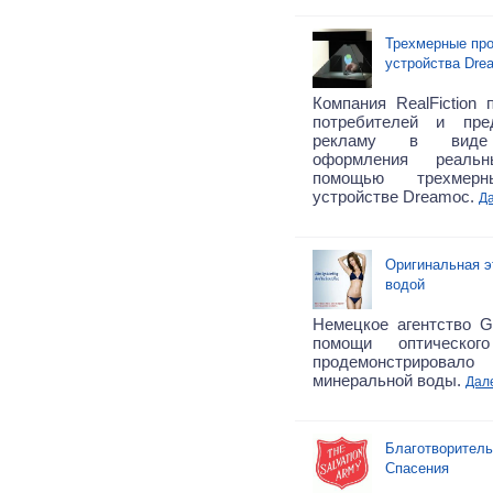
Трехмерные про
устройства Dre
Компания RealFiction 
потребителей и пре
рекламу в виде г
оформления реаль
помощью трехмер
устройстве Dreamoc.
Д
Оригинальная э
водой
Немецкое агентство Gr
помощи оптическог
продемонстрирова
минеральной воды.
Дал
Благотворитель
Спасения