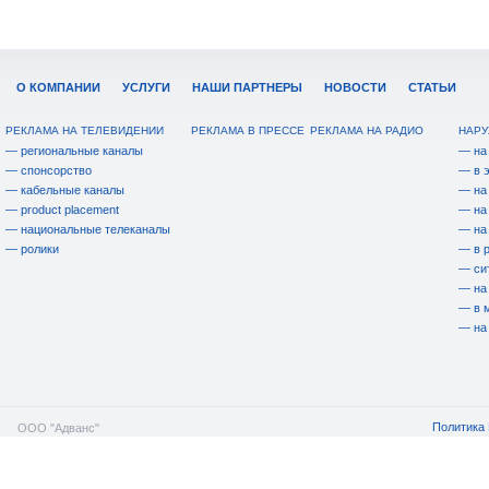
О КОМПАНИИ
УСЛУГИ
НАШИ ПАРТНЕРЫ
НОВОСТИ
СТАТЬИ
РЕКЛАМА НА ТЕЛЕВИДЕНИИ
РЕКЛАМА В ПРЕССЕ
РЕКЛАМА НА РАДИО
НАРУ
— региональные каналы
— на
— спонсорство
— в 
— кабельные каналы
— на
— product placement
— на
— национальные телеканалы
— на
— ролики
— в 
— си
— на
— в 
— на
Политика 
ООО "Адванс"