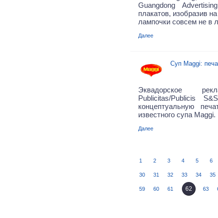
Guangdong Advertisi
плакатов, изобразив н
лампочки совсем не в 
Далее
Суп Maggi: печ
Эквадорское рекл
Publicitas/Publicis 
концептуальную печ
известного супа Maggi.
Далее
1
2
3
4
5
6
30
31
32
33
34
35
62
59
60
61
63