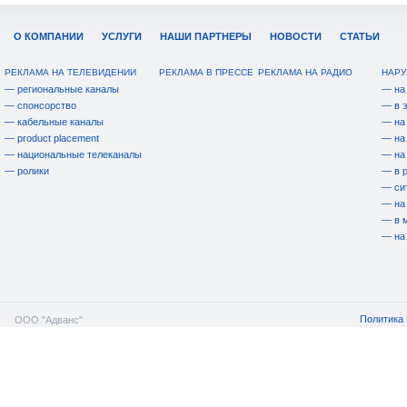
О КОМПАНИИ
УСЛУГИ
НАШИ ПАРТНЕРЫ
НОВОСТИ
СТАТЬИ
РЕКЛАМА НА ТЕЛЕВИДЕНИИ
РЕКЛАМА В ПРЕССЕ
РЕКЛАМА НА РАДИО
НАРУ
— региональные каналы
— на
— спонсорство
— в 
— кабельные каналы
— на
— product placement
— на
— национальные телеканалы
— на
— ролики
— в 
— си
— на
— в 
— на
Политика 
ООО "Адванс"