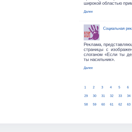
широкой областью при
Далее
Социальная рек
Реклама, представляю
страницы с изображе
слоганом «Если ты де
ты насильник».
Далее
1
2
3
4
5
6
29
30
31
32
33
34
58
59
60
61
62
63