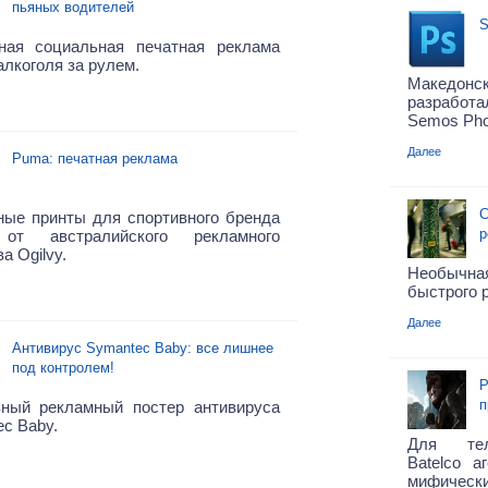
пьяных водителей
S
ная социальная печатная реклама
алкоголя за рулем.
Македон
разработа
Semos Pho
Далее
Puma: печатная реклама
С
ные принты для спортивного бренда
р
от австралийского рекламного
а Ogilvy.
Необычная
быстрого р
Далее
Антивирус Symantec Baby: все лишнее
под контролем!
Р
п
вный рекламный постер антивируса
c Baby.
Для тел
Batelco а
мифически