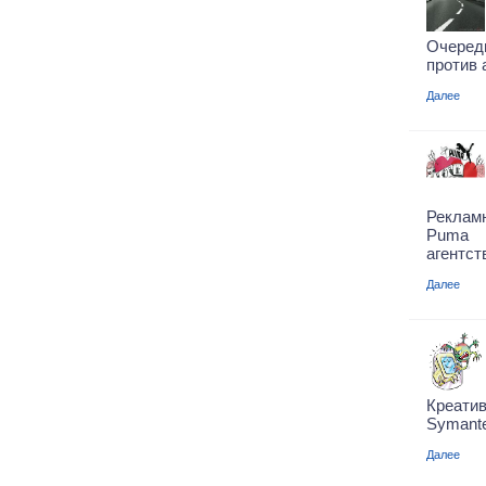
Очеред
против 
Далее
Реклам
Puma 
агентств
Далее
Креати
Symante
Далее