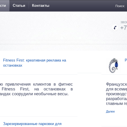
сти
Статьи
Контакты
Поиск:
Fitness First: креативная реклама на
Р
остановках
ю привлечения клиентов в фитнес
Французск
Fitness First, на остановках в
для всемир
андах соорудили необычные весы.
производс
разработ
главным ге
Далее
Зарезервированные парковки для