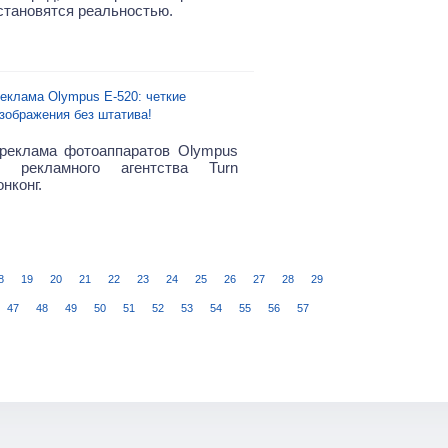
становятся реальностью.
еклама Olympus E-520: четкие
зображения без штатива!
реклама фотоаппаратов Olympus
 рекламного агентства Turn
онконг.
8
19
20
21
22
23
24
25
26
27
28
29
47
48
49
50
51
52
53
54
55
56
57