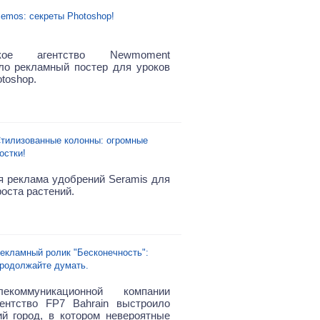
emos: секреты Photoshop!
ское агентство Newmoment
ло рекламный постер для уроков
toshop.
тилизованные колонны: огромные
остки!
 реклама удобрений Seramis для
оста растений.
екламный ролик "Бесконечность":
родолжайте думать.
екоммуникационной компании
гентство FP7 Bahrain выстроило
й город, в котором невероятные