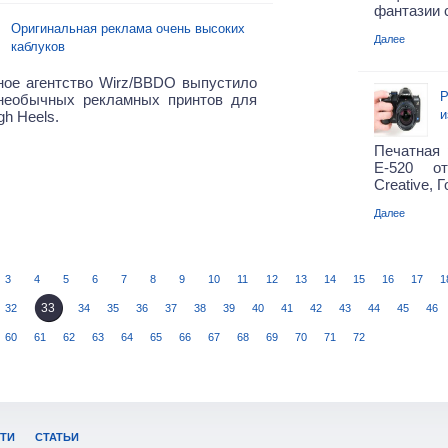
фантазии 
Оригинальная реклама очень высоких
Далее
каблуков
ное агентство Wirz/BBDO выпустило
Р
необычных рекламных принтов для
и
gh Heels.
Печатная 
E-520 от
Creative, Г
Далее
3
4
5
6
7
8
9
10
11
12
13
14
15
16
17
1
33
32
34
35
36
37
38
39
40
41
42
43
44
45
46
60
61
62
63
64
65
66
67
68
69
70
71
72
ТИ
СТАТЬИ