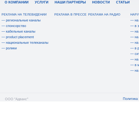
О КОМПАНИИ
УСЛУГИ
НАШИ ПАРТНЕРЫ
НОВОСТИ
СТАТЬИ
РЕКЛАМА НА ТЕЛЕВИДЕНИИ
РЕКЛАМА В ПРЕССЕ
РЕКЛАМА НА РАДИО
НАРУ
— региональные каналы
— на
— спонсорство
— в 
— кабельные каналы
— на
— product placement
— на
— национальные телеканалы
— на
— ролики
— в 
— си
— на
— в 
— на
Политика 
ООО "Адванс"