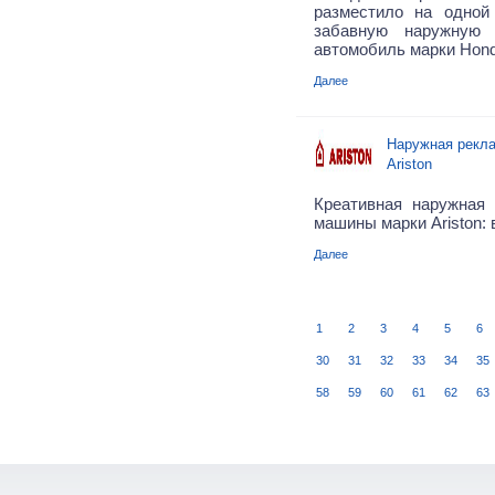
разместило на одной
забавную наружную 
автомобиль марки Hond
Далее
Наружная рекл
Ariston
Креативная наружная
машины марки Ariston: 
Далее
1
2
3
4
5
6
30
31
32
33
34
35
58
59
60
61
62
63