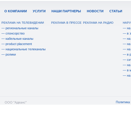
О КОМПАНИИ
УСЛУГИ
НАШИ ПАРТНЕРЫ
НОВОСТИ
СТАТЬИ
РЕКЛАМА НА ТЕЛЕВИДЕНИИ
РЕКЛАМА В ПРЕССЕ
РЕКЛАМА НА РАДИО
НАРУ
— региональные каналы
— на
— спонсорство
— в 
— кабельные каналы
— на
— product placement
— на
— национальные телеканалы
— на
— ролики
— в 
— си
— на
— в 
— на
Политика 
ООО "Адванс"