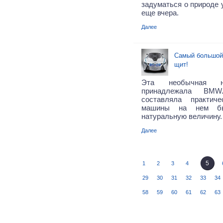
задуматься о природе у
еще вчера.
Далее
Самый большой
щит!
Эта необычная н
принадлежала BM
составляла практич
машины на нем б
натуральную величину
Далее
5
1
2
3
4
29
30
31
32
33
34
58
59
60
61
62
63