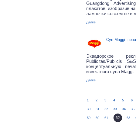
Guangdong Advertisi
плакатов, изобразив н
лампочки совсем не в 
Далее
Суп Maggi: печ
Эквадорское рекл
Publicitas/Publicis 
концептуальную печ
известного супа Maggi.
Далее
1
2
3
4
5
6
30
31
32
33
34
35
62
59
60
61
63