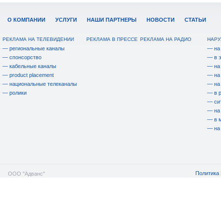
О КОМПАНИИ
УСЛУГИ
НАШИ ПАРТНЕРЫ
НОВОСТИ
СТАТЬИ
РЕКЛАМА НА ТЕЛЕВИДЕНИИ
РЕКЛАМА В ПРЕССЕ
РЕКЛАМА НА РАДИО
НАРУ
— региональные каналы
— на
— спонсорство
— в 
— кабельные каналы
— на
— product placement
— на
— национальные телеканалы
— на
— ролики
— в 
— си
— на
— в 
— на
Политика 
ООО "Адванс"