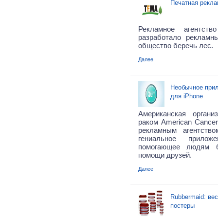
Печатная рекла
Рекламное агентств
разработало рекламн
общество беречь лес.
Далее
Необычное прил
для iPhone
Американская орган
раком American Cancer
рекламным агентство
гениальное прилож
помогающее людям б
помощи друзей.
Далее
Rubbermaid: ве
постеры