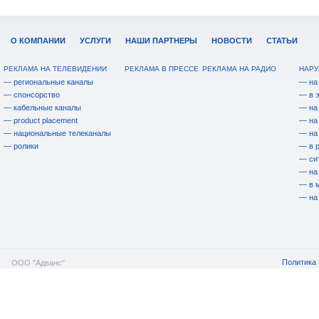
О КОМПАНИИ
УСЛУГИ
НАШИ ПАРТНЕРЫ
НОВОСТИ
СТАТЬИ
РЕКЛАМА НА ТЕЛЕВИДЕНИИ
РЕКЛАМА В ПРЕССЕ
РЕКЛАМА НА РАДИО
НАРУ
— региональные каналы
— на
— спонсорство
— в 
— кабельные каналы
— на
— product placement
— на
— национальные телеканалы
— на
— ролики
— в 
— си
— на
— в 
— на
Политика 
ООО "Адванс"