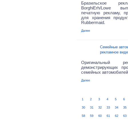
Бразильское рекл
BorghiErh/Lowe вы
печатную рекламу, п
для хранения продук
Rubbermaid.
Далее
Семейные автом
рекламное виде
Оригинальный ре
демонстрирующих пр
семейных автомобилей T
Далее
1
2
3
4
5
6
30
31
32
33
34
35
58
59
60
61
62
63