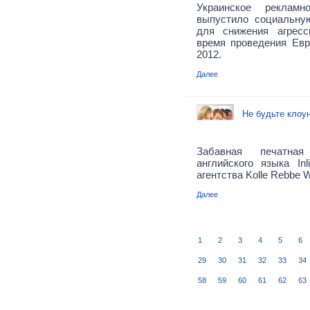
Украинское реклам
выпустило социальну
для снижения агрес
время проведения Ев
2012.
Далее
Не будьте клоун
Забавная печатна
английского языка Inl
агентства Kolle Rebbe W
Далее
1
2
3
4
5
6
29
30
31
32
33
34
58
59
60
61
62
63