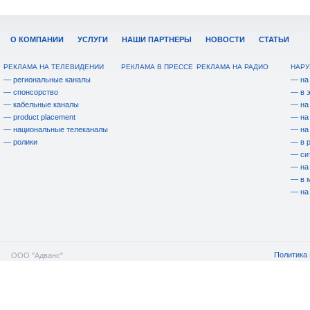
О КОМПАНИИ
УСЛУГИ
НАШИ ПАРТНЕРЫ
НОВОСТИ
СТАТЬИ
РЕКЛАМА НА ТЕЛЕВИДЕНИИ
РЕКЛАМА В ПРЕССЕ
РЕКЛАМА НА РАДИО
НАРУ
— региональные каналы
— на
— спонсорство
— в 
— кабельные каналы
— на
— product placement
— на
— национальные телеканалы
— на
— ролики
— в 
— си
— на
— в 
— на
Политика 
ООО "Адванс"