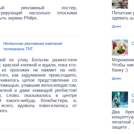
вный рекламный постер,
трирующий насколько плоскими
Печатная 
ыть экраны Philips.
одевать ш
Далее
Необычная рекламная кампания
О
телеканала TNT
ой из улиц Бельгии разместили
Мороженно
с красной кнопкой и ждали, пока кто-
Чтобы ник
 из прохожих не нажмет на неё.
банку :)
того, как задуманное происходило,
Далее
ачивалось целое представление со
 помощью, упавшим велосипедистом,
релкой и даже командой регбистов!
и, слово, оказывались в центре
С
й какого-нибудь блокбастера, и,
D
 всего, вдоволь повеселились от
ого.
Два бр
концепту
печатной
защите .