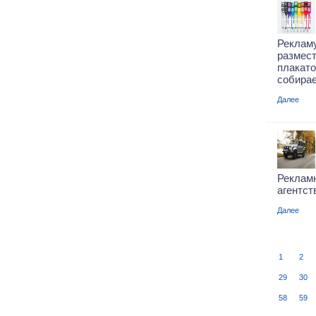
Реклам
разме
плакат
собира
Далее
Реклам
агентст
Далее
1
2
29
30
58
59