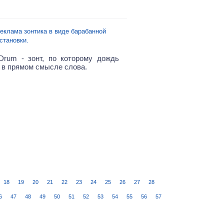
еклама зонтика в виде барабанной
становки.
Drum - зонт, по которому дождь
 в прямом смысле слова.
18
19
20
21
22
23
24
25
26
27
28
6
47
48
49
50
51
52
53
54
55
56
57