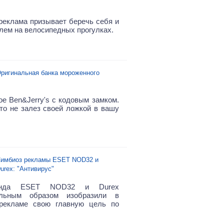
реклама призывает беречь себя и
лем на велосипедных прогулках.
ригинальная банка мороженного
е Ben&Jerry's с кодовым замком.
то не залез своей ложкой в вашу
имбиоз рекламы ESET NOD32 и
urex: "Антивирус"
енда ESET NOD32 и Durex
альным образом изобразили в
 рекламе свою главную цель по