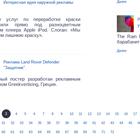
Далее
Интересная идея наружной рекламы
у услуг по переработке краски
Р
стили прямо под разноцветным
у
ом плеера Apple iPod. Слоган: «Мы
ем лишнюю краску».
The Rain 
барабанит
Далее
Реклама Land Rover Defender:
"Защитник".
ный постер разработан рекламным
вом Greekvertising, Греция.
3
4
5
6
7
8
9
10
11
12
13
14
15
16
17
31
32
33
34
35
36
37
38
39
40
41
42
43
44
45
4
60
61
62
63
64
65
66
67
68
69
70
71
72