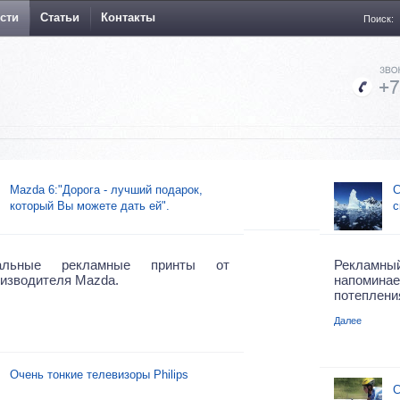
сти
Статьи
Контакты
Поиск:
Mazda 6:"Дорога - лучший подарок,
С
который Вы можете дать ей".
с
нальные рекламные принты от
Рекламн
изводителя Mazda.
напомина
потеплени
Далее
Очень тонкие телевизоры Philips
С