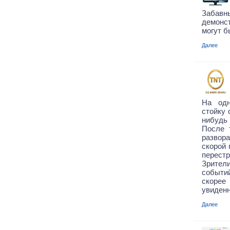
Заба
демонс
могут б
Далее
На одн
стойку 
нибудь
После 
развор
скорой
перест
Зрител
событи
скорее
увиденн
Далее