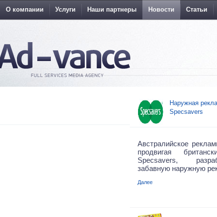
О компании
Услуги
Наши партнеры
Новости
Статьи
Наружная рекла
Specsavers
Австралийское рекламн
продвигая британс
Specsavers, разр
забавную наружную ре
Далее