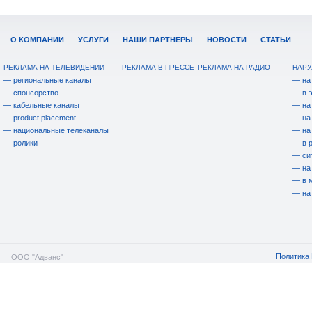
О КОМПАНИИ
УСЛУГИ
НАШИ ПАРТНЕРЫ
НОВОСТИ
СТАТЬИ
РЕКЛАМА НА ТЕЛЕВИДЕНИИ
РЕКЛАМА В ПРЕССЕ
РЕКЛАМА НА РАДИО
НАРУ
— региональные каналы
— на
— спонсорство
— в 
— кабельные каналы
— на
— product placement
— на
— национальные телеканалы
— на
— ролики
— в 
— си
— на
— в 
— на
Политика 
ООО "Адванс"