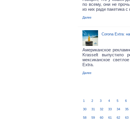
по всему, они не проч
из них ради пакетика с
Далее
Corona Extra: н
Американское рекламно
Krasselt выпустило 
мексиканское светло
Extra.
Далее
1
2
3
4
5
6
30
31
32
33
34
35
58
59
60
61
62
63