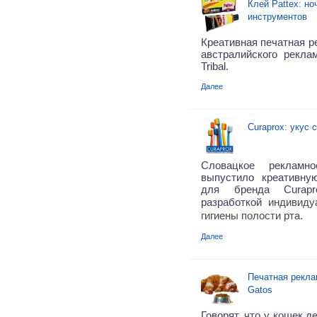
Клей Pattex: н
инструментов
Креативная печатная ре
австралийского рекла
Tribal.
Далее
Curaprox: укус 
Словацкое рекламно
выпустило креативну
для бренда Curapr
разработкой
индивиду
гигиены полости рта.
Далее
Печатная рекла
Gatos
Говорят, что у кошек д