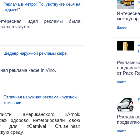
р
Реклама в метро:"Почувствуйте себя на
отдыхе!"
Интерес
междунаро
нтересная идея рекламы была
вана в Сеуле.
Далее
Р
в
Шедевр наружной рекламы кафе.
Рекламны
продвига
ная реклама кафе In Vino.
от Paco R
Далее
Отличная наружная реклама круизной
S
компании
алисты американского «Arnold
Рекламно
ide» здорово интегрировали свою
продвигаю
у для «Carnival Cruiselines»
Далее
скую среду.