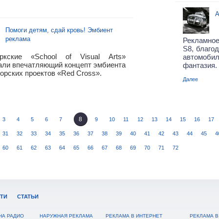
A
Помоги детям, сдай кровь! Эмбиент
реклама
Рекламное
S8, благо
ркские «School of Visual Arts»
автомоби
али впечатляющий концепт эмбиента
фантазия.
орских проектов «Red Cross».
Далее
8
3
4
5
6
7
9
10
11
12
13
14
15
16
17
31
32
33
34
35
36
37
38
39
40
41
42
43
44
45
4
60
61
62
63
64
65
66
67
68
69
70
71
72
ТИ
СТАТЬИ
НА РАДИО
НАРУЖНАЯ РЕКЛАМА
РЕКЛАМА В ИНТЕРНЕТ
РЕКЛАМА В