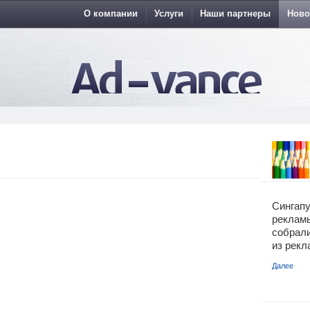
О компании
Услуги
Наши партнеры
Ново
Сингап
реклам
собр
из рекл
Далее