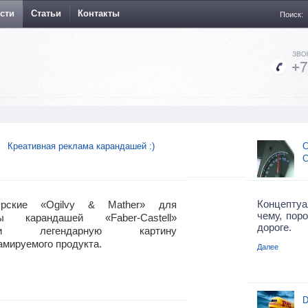
сти
Статьи
Контакты
Поиск:
Креативная реклама карандашей :)
С
С
Концептуа
урские «Ogilvy & Mather» для
чему, пор
ы карандашей «Faber-Castell»
дороге.
али легендарную картину
амируемого продукта.
Далее
D