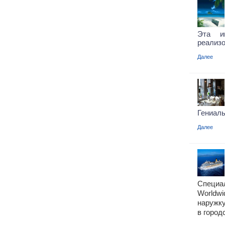
Эта и
реализо
Далее
Гениаль
Далее
Специ
Worldw
наружк
в город