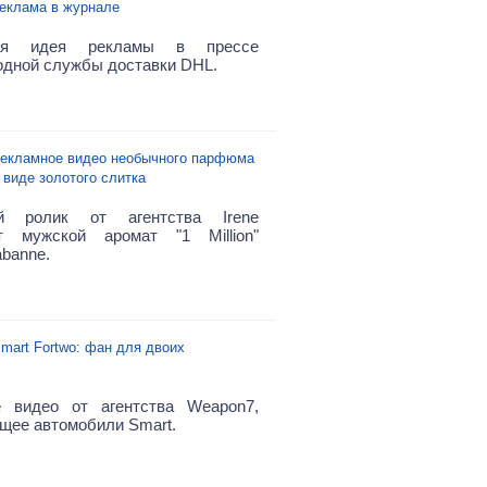
еклама в журнале
ная идея рекламы в прессе
дной службы доставки DHL.
екламное видео необычного парфюма
 виде золотого слитка
й ролик от агентства Irene
ет мужской аромат "1 Million"
abanne.
mart Fortwo: фан для двоих
е видео от агентства Weapon7,
щее автомобили Smart.