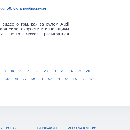
udi S8: сила воображения
 видео о том, как за рулем Audi
даря силе, скорости и инновациям
ля, легко может разыграться
18
19
20
21
22
23
24
25
26
27
28
6
47
48
49
50
51
52
53
54
55
56
57
 РЕГИОНАХ
ТИПОГРАФИЯ
РЕКЛАМА В МЕТРО,