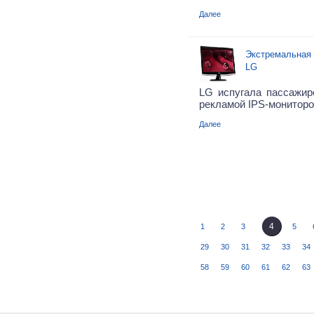
Далее
Экстремальная 
LG
LG испугала пассажи
рекламой IPS-мониторо
Далее
4
1
2
3
5
29
30
31
32
33
34
58
59
60
61
62
63