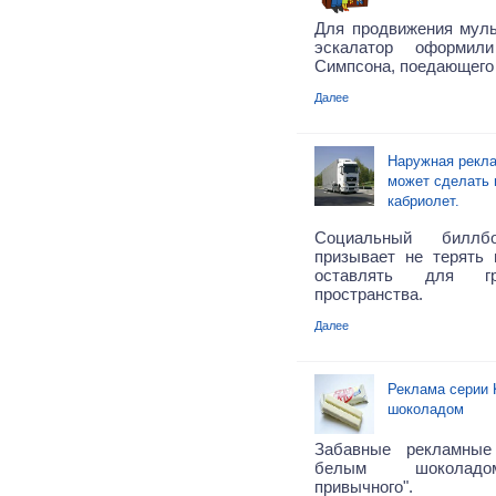
Для продвижения муль
эскалатор оформи
Симпсона, поедающего 
Далее
Наружная рекла
может сделать
кабриолет.
Социальный билл
призывает не терять 
оставлять для гр
пространства.
Далее
Реклама серии 
шоколадом
Забавные рекламные
белым шоколадом
привычного".