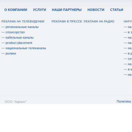
О КОМПАНИИ
УСЛУГИ
НАШИ ПАРТНЕРЫ
НОВОСТИ
СТАТЬИ
РЕКЛАМА НА ТЕЛЕВИДЕНИИ
РЕКЛАМА В ПРЕССЕ
РЕКЛАМА НА РАДИО
НАРУ
— региональные каналы
— на
— спонсорство
— в 
— кабельные каналы
— на
— product placement
— на
— национальные телеканалы
— на
— ролики
— в 
— си
— на
— в 
— на
Политика 
ООО "Адванс"