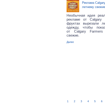
Реклама Calgary
летнему свежие
Необычная идея реал
рекламе от Calgary 
фруктах вырезали л
одежду, чтобы пока
от Calgary Farmers
свежие.
Далее
1
2
3
4
5
6