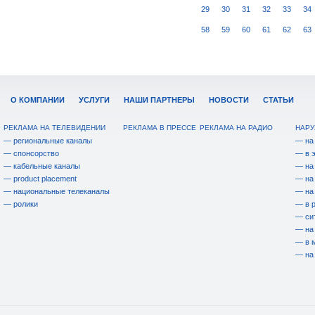
29
30
31
32
33
34
58
59
60
61
62
63
О КОМПАНИИ
УСЛУГИ
НАШИ ПАРТНЕРЫ
НОВОСТИ
СТАТЬИ
РЕКЛАМА НА ТЕЛЕВИДЕНИИ
РЕКЛАМА В ПРЕССЕ
РЕКЛАМА НА РАДИО
НАРУ
— региональные каналы
— на
— спонсорство
— в 
— кабельные каналы
— на
— product placement
— на
— национальные телеканалы
— на
— ролики
— в 
— си
— на
— в 
— на