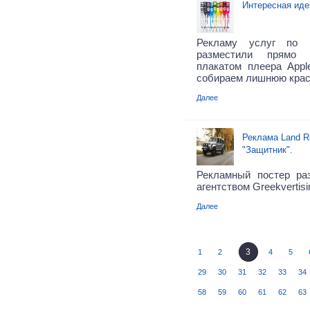
Интересная иде
Рекламу услуг по п
разместили прямо 
плакатом плеера Appl
собираем лишнюю крас
Далее
Реклама Land Ro
"Защитник".
Рекламный постер ра
агентством Greekvertisi
Далее
3
1
2
4
5
29
30
31
32
33
34
58
59
60
61
62
63