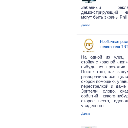
Забавный рекл
демонстрирующий н
могут быть экраны Phili
Далее
Необычная рек
телеканала TN
На одной из улиц Б
стойку с красной кнопк
нибудь из прохожих
После того, как заду
разворачивалось цел
скорой помощью, упав
перестрелкой и даже 
Зрители, слово, ок
событий какого-нибу
скорее всего, вдово
увиденного.
Далее