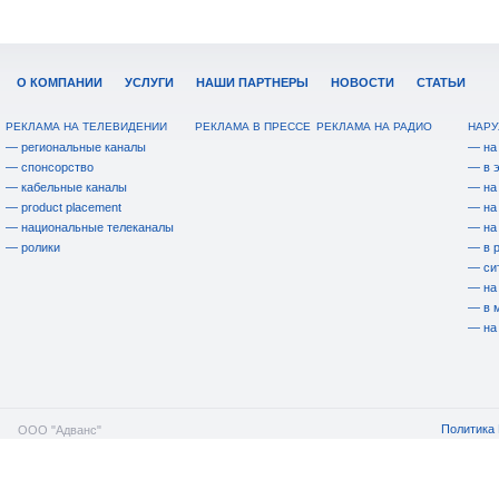
О КОМПАНИИ
УСЛУГИ
НАШИ ПАРТНЕРЫ
НОВОСТИ
СТАТЬИ
РЕКЛАМА НА ТЕЛЕВИДЕНИИ
РЕКЛАМА В ПРЕССЕ
РЕКЛАМА НА РАДИО
НАРУ
— региональные каналы
— на
— спонсорство
— в 
— кабельные каналы
— на
— product placement
— на
— национальные телеканалы
— на
— ролики
— в 
— си
— на
— в 
— на
Политика 
ООО "Адванс"