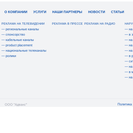
О КОМПАНИИ
УСЛУГИ
НАШИ ПАРТНЕРЫ
НОВОСТИ
СТАТЬИ
РЕКЛАМА НА ТЕЛЕВИДЕНИИ
РЕКЛАМА В ПРЕССЕ
РЕКЛАМА НА РАДИО
НАРУ
— региональные каналы
— на
— спонсорство
— в 
— кабельные каналы
— на
— product placement
— на
— национальные телеканалы
— на
— ролики
— в 
— си
— на
— в 
— на
Политика 
ООО "Адванс"