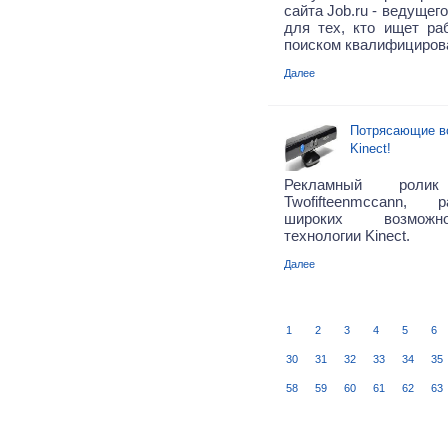
сайта Job.ru -
ведущего
для тех, кто ищет ра
поиском квалифициров
Далее
Потрясающие в
Kinect!
Рекламный роли
Twofifteenmccann,
широких возможн
технологии Kinect.
Далее
1
2
3
4
5
6
30
31
32
33
34
35
58
59
60
61
62
63