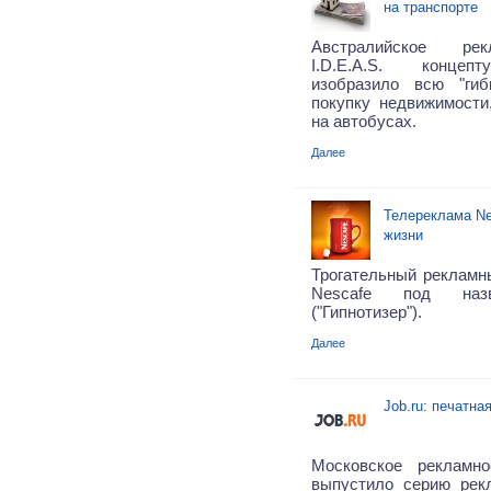
на транспорте
Австралийское рек
I.D.E.A.S. концеп
изобразило всю "гиб
покупку недвижимости
на автобусах.
Далее
Телереклама Ne
жизни
Трогательный рекламн
Nescafe под назва
("Гипнотизер").
Далее
Job.ru: печатна
Московское рекламное
выпустило серию рек