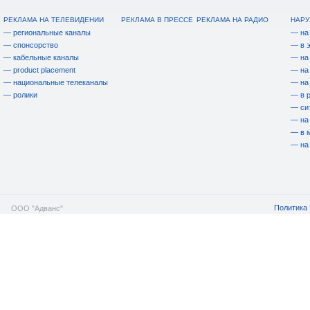
РЕКЛАМА НА ТЕЛЕВИДЕНИИ
РЕКЛАМА В ПРЕССЕ
РЕКЛАМА НА РАДИО
НАРУ
— региональные каналы
— на
— спонсорство
— в 
— кабельные каналы
— на
— product placement
— на
— национальные телеканалы
— на
— ролики
— в 
— си
— на
— в 
— на
Политика 
ООО "Адванс"