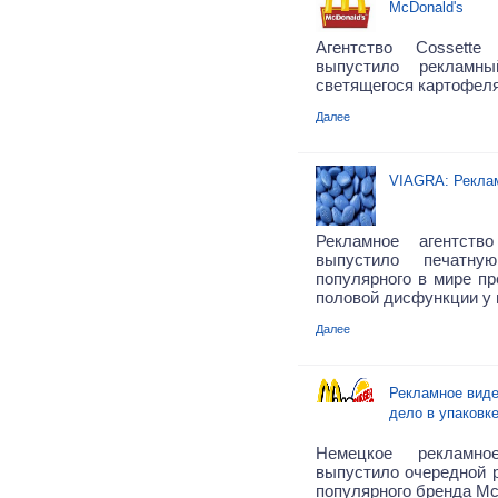
McDonald's
Агентство Cossett
выпустило рекламн
светящегося картофеля
Далее
VIAGRA: Рекла
Рекламное агентст
выпустило печатн
популярного в мире пр
половой дисфункции у 
Далее
Рекламное виде
дело в упаковк
Немецкое рекламн
выпустило очередной 
популярного бренда Mc