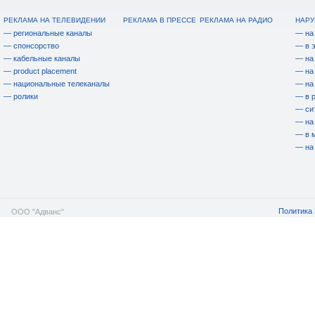
РЕКЛАМА НА ТЕЛЕВИДЕНИИ
РЕКЛАМА В ПРЕССЕ
РЕКЛАМА НА РАДИО
НАРУ
— региональные каналы
— на
— спонсорство
— в 
— кабельные каналы
— на
— product placement
— на
— национальные телеканалы
— на
— ролики
— в 
— си
— на
— в 
— на
Политика 
ООО "Адванс"