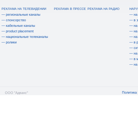
РЕКЛАМА НА ТЕЛЕВИДЕНИИ
РЕКЛАМА В ПРЕССЕ
РЕКЛАМА НА РАДИО
НАРУ
— региональные каналы
— на
— спонсорство
— в 
— кабельные каналы
— на
— product placement
— на
— национальные телеканалы
— на
— ролики
— в 
— си
— на
— в 
— на
Политика 
ООО "Адванс"