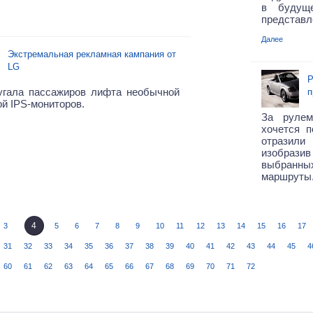
в будущ
представл
Далее
Экстремальная рекламная кампания от
LG
Р
угала пассажиров лифта необычной
п
й IPS-мониторов.
За рулем
хочется 
отразили
изобразив
выбранны
маршруты
4
3
5
6
7
8
9
10
11
12
13
14
15
16
17
31
32
33
34
35
36
37
38
39
40
41
42
43
44
45
4
60
61
62
63
64
65
66
67
68
69
70
71
72