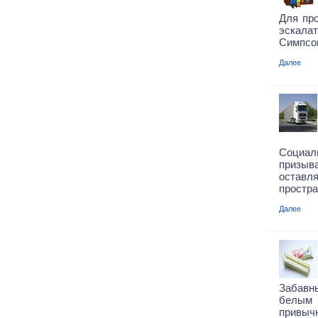
Для пр
эскал
Симпсон
Далее
Социа
призыв
остав
простра
Далее
Забавн
белым
привычн