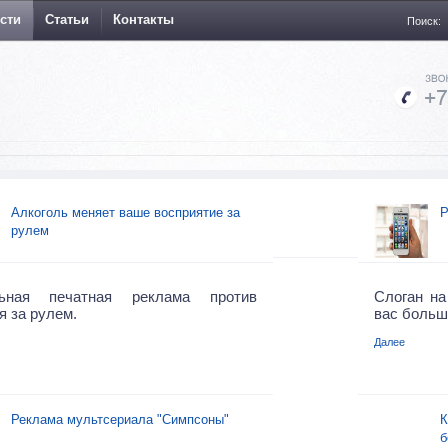
сти
Статьи
Контакты
Поиск:
Алкоголь меняет ваше восприятие за
Р
рулем
ьная печатная реклама против
Слоган на
я за рулем.
вас больше
Далее
Реклама мультсериала "Симпсоны"
К
б