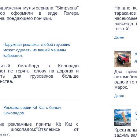
одвижения мультсериала "Simpsons"
На дне ко
атор оформили в виде Гомера
таракан
а, поедающего пончики.
насекомы
навсегда 
гостей".
Далее
Наружная реклама: любой грузовик
может сделать из вашей машины
Р
кабриолет.
д
льный биллборд в Колорадо
ает не терять голову на дорогах и
Два прим
лять для грузовиков больше
автомоби
нства.
одно и то
марок.
Далее
Реклама серии Kit Kat с белым
шоколадом
К
г
ые рекламные принты Kit Kat с
 шоколадом:"Отвлекись от
Креати
ого".
задумывали