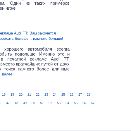
ем. Один из таких примеров
ен ниже.
еклама Audi TT: Вам захочется
роехать больше... намного больше!
 хорошего автомобиля всегда
побыть подольше. Именно это и
 в печатной рекламе Audi TT,
 вместо кратчайших путей от двух
х точек намного более длинные
.
Далее
18
19
20
21
22
23
24
25
26
27
28
6
47
48
49
50
51
52
53
54
55
56
57