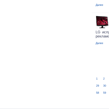
Далее
LG исп
рекламо
Далее
1
2
29
30
58
59