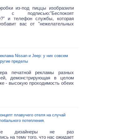
робки из-под пиццы изобразили
ов с подписью:"Беспокоят
е?" и телефон службы, которая
избавит вас от "нежелательных
еклама Nissan и Jeep: у них совсем
ругие пределы
ера печатной рекламы разных
лей, демонстрирующая в целом
 же - высокую проходимость обеих
онцепт плавучего отеля на случай
лобального потепления.
вные дизайнеры не раз
сь на тему того, что нас ожидает