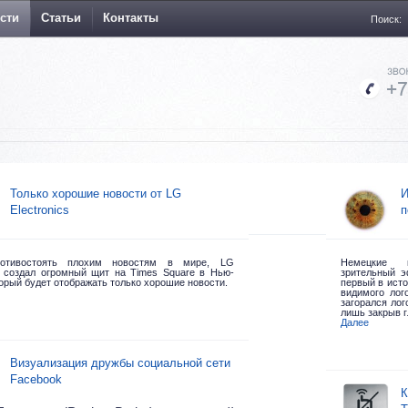
сти
Статьи
Контакты
Поиск:
Только хорошие новости от LG
И
Electronics
п
отивостоять плохим новостям в мире, LG
Немецкие к
cs создал огромный щит на Times Square в Нью-
зрительный 
орый будет отображать только хорошие новости.
первый в исто
видимого лог
загорался ло
лишь закрыв г
Далее
Визуализация дружбы социальной сети
Facebook
К