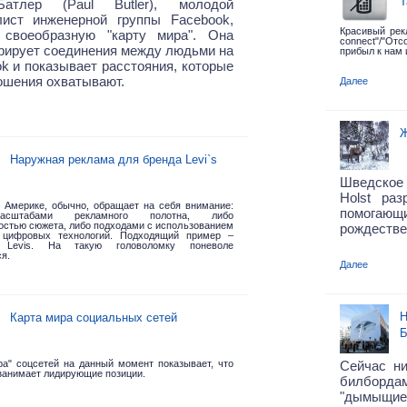
Т
атлер (Paul Butler), молодой
лист инженерной группы Facebook,
Красивый рек
 своеобразную "карту мира". Она
connect"/"О
рирует соединения между людьми на
прибыл к нам 
k и показывает расстояния, которые
ошения охватывают.
Далее
Ж
Наружная реклама для бренда Levi`s
Шведское
Holst раз
 Америке, обычно, обращает на себя внимание:
помогающи
сштабами рекламного полотна, либо
остью сюжета, либо подходами с использованием
рождестве
 цифровых технологий. Подходящий пример –
д Levis.
На такую головоломку поневоле
я.
Далее
Н
Карта мира социальных сетей
Б
ра" соцсетей на данный момент показывает, что
Сейчас н
занимает лидирующие позиции.
билборда
"дымыщие