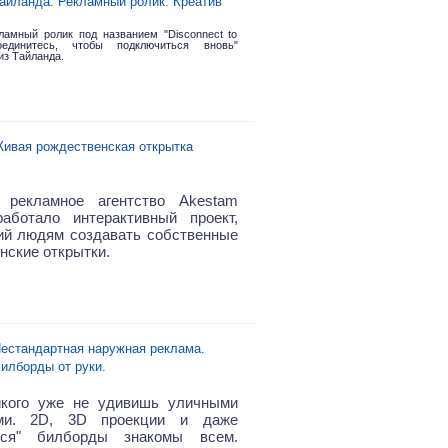
айланда. Рекламный ролик. Креатив
ламный ролик под названием "Disconnect to
тсоединитесь, чтобы подключиться вновь"
из Тайланда.
ивая рождественская открытка
 рекламное агентство Akestam
работало интерактивный проект,
й людям создавать собственные
нские открытки.
естандартная наружная реклама.
илборды от руки.
икого уже не удивишь уличными
ми. 2D, 3D проекции и даже
ся" билборды знакомы всем.