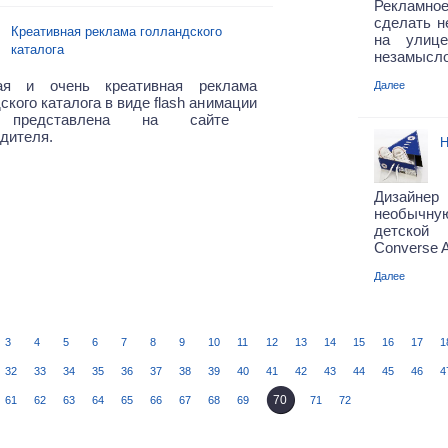
Рекламное
сделать н
Креативная реклама голландского
на улице
каталога
незамысло
ая и очень креативная реклама
Далее
ского каталога в виде flash анимации
представлена на сайте
дителя.
Н
Дизайнер 
необычну
детской 
Converse Al
Далее
3
4
5
6
7
8
9
10
11
12
13
14
15
16
17
1
32
33
34
35
36
37
38
39
40
41
42
43
44
45
46
4
70
61
62
63
64
65
66
67
68
69
71
72