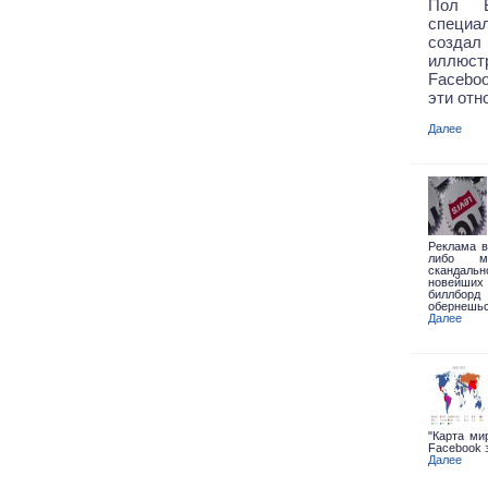
Пол Б
специа
создал
иллюст
Faceboo
эти отн
Далее
Реклама в
либо ма
скандальн
новейших
биллбор
обернешьс
Далее
"Карта ми
Facebook 
Далее