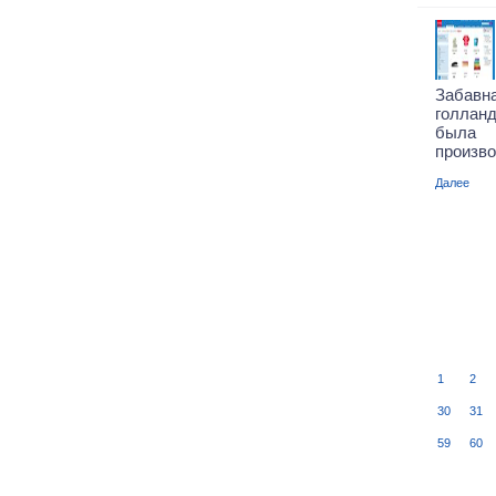
Забавн
голланд
была 
произво
Далее
1
2
30
31
59
60