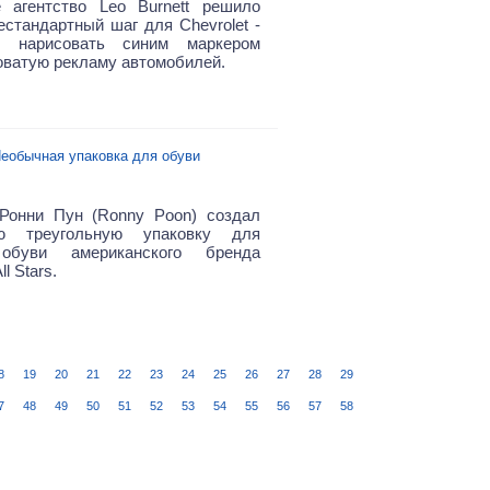
 агентство Leo Burnett решило
естандартный шаг для Chevrolet -
 нарисовать синим маркером
ватую рекламу автомобилей.
еобычная упаковка для обуви
Ронни Пун (Ronny Poon) создал
ю треугольную упаковку для
обуви американского бренда
l Stars.
8
19
20
21
22
23
24
25
26
27
28
29
7
48
49
50
51
52
53
54
55
56
57
58