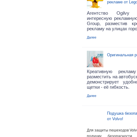
рекламе от Leg
Агентство Ogilvy 
интересную рекламну
Group, разместив к
рекламу на улицах горо
Далее
Оригинальная р
Креативную реклам
разместить на автобусе
демонстрирует удобн
щетки - её гибкость.
Далее
Подушка безопа
от Volvo!
Для защиты пешеходов Volv
подушку безопасност