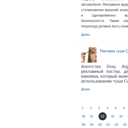
автомобиля. Рекламное виде
столкновении верхний коне
и одновременно выс
безопасности. Таким об
пешехода должна быть сниж
Далее
Реклама туши Сo
Агентство Grey Arg
рекламный постер, д
макияжа, который можн
использованию туши Co
Далее
1
2
3
4
5
6
32
30
31
33
34
58
59
60
61
62
63