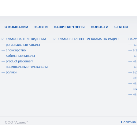
О КОМПАНИИ
УСЛУГИ
НАШИ ПАРТНЕРЫ
НОВОСТИ
СТАТЬИ
РЕКЛАМА НА ТЕЛЕВИДЕНИИ
РЕКЛАМА В ПРЕССЕ
РЕКЛАМА НА РАДИО
НАРУ
— региональные каналы
— на
— спонсорство
— в 
— кабельные каналы
— на
— product placement
— на
— национальные телеканалы
— на
— ролики
— в 
— си
— на
— в 
— на
Политика 
ООО "Адванс"