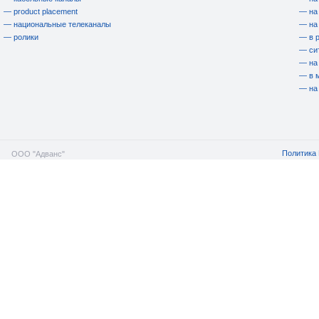
— product placement
— на
— национальные телеканалы
— на
— ролики
— в 
— си
— на
— в 
— на
Политика 
ООО "Адванс"