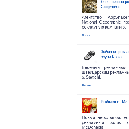
Дополненная ре
Geographic
Агентство AppShak
National Geographic п
рекламную кампанию.
Далее
Забавная рекла
обуви Koala
Веселый рекламный 
швейцарским рекламным
& Saatchi.
Далее
Рыбалка от McD
Новый небольшой, но
рекламный ролик 
McDonalds.