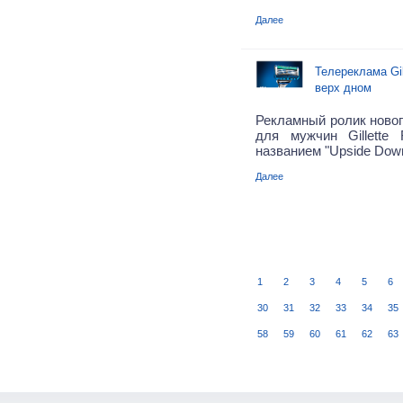
Далее
Телереклама Gill
верх дном
Рекламный ролик новог
для мужчин Gillette 
названием "Upside Down
Далее
1
2
3
4
5
6
30
31
32
33
34
35
58
59
60
61
62
63