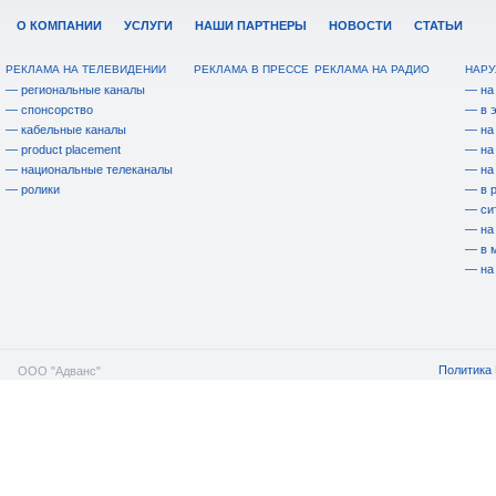
О КОМПАНИИ
УСЛУГИ
НАШИ ПАРТНЕРЫ
НОВОСТИ
СТАТЬИ
РЕКЛАМА НА ТЕЛЕВИДЕНИИ
РЕКЛАМА В ПРЕССЕ
РЕКЛАМА НА РАДИО
НАРУ
— региональные каналы
— на
— спонсорство
— в 
— кабельные каналы
— на
— product placement
— на
— национальные телеканалы
— на
— ролики
— в 
— си
— на
— в 
— на
Политика 
ООО "Адванс"