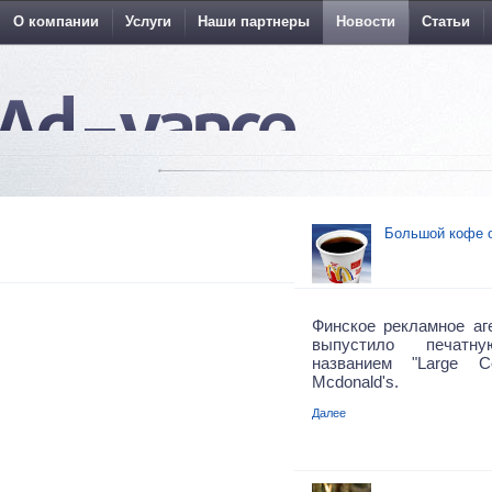
О компании
Услуги
Наши партнеры
Новости
Статьи
Большой кофе 
Финское рекламное аге
выпустило печат
названием "Large C
Mcdonald's.
Далее