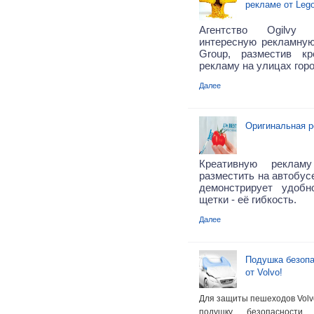
рекламе от Leg
Агентство Ogilvy 
интересную рекламну
Group, разместив к
рекламу на улицах горо
Далее
Оригинальная р
Креативную реклам
разместить на автобусе
демонстрирует удобн
щетки - её гибкость.
Далее
Подушка безопа
от Volvo!
Для защиты пешеходов Volv
подушку безопасност