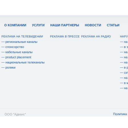
О КОМПАНИИ
УСЛУГИ
НАШИ ПАРТНЕРЫ
НОВОСТИ
СТАТЬИ
РЕКЛАМА НА ТЕЛЕВИДЕНИИ
РЕКЛАМА В ПРЕССЕ
РЕКЛАМА НА РАДИО
НАРУ
— региональные каналы
— на
— спонсорство
— в 
— кабельные каналы
— на
— product placement
— на
— национальные телеканалы
— на
— ролики
— в 
— си
— на
— в 
— на
Политика 
ООО "Адванс"