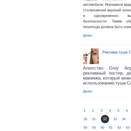
автомобиля. Рекламное виде
столкновении верхний коне
и одновременно выс
безопасности. Таким об
пешехода должна быть сниж
Далее
Реклама туши Сo
Агентство Grey Arg
рекламный постер, д
макияжа, который можн
использованию туши Co
Далее
1
2
3
4
5
6
32
30
31
33
34
58
59
60
61
62
63