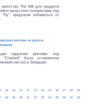
 агентство The Mill для продукта
lenders выпустило телерекламу под
 "Fly", предлагая избавиться от
.
аружная реклама на дорогах
квадора
ющая наружная реклама под
м "Crashed" была установлена
роезжей частью в Эквадоре.
8
19
20
21
22
23
24
25
26
27
28
29
7
48
49
50
51
52
53
54
55
56
57
58