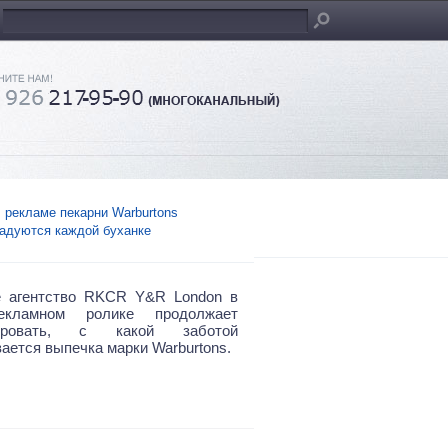
 рекламе пекарни Warburtons
адуются каждой буханке
е агентство RKCR Y&R London в
екламном ролике продолжает
рировать, с какой заботой
ается выпечка марки Warburtons.