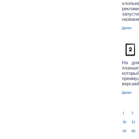
хлопь
реклам
запуст
название
Далее
На дня
планшет
котор
преиму
версией
Далее
1
2
30
31
59
60