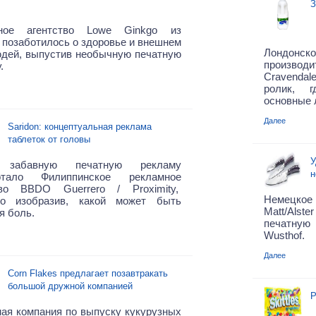
З
ное агентство Lowe Ginkgo из
 позаботилось о здоровье и внешнем
Лондонско
юдей, выпустив необычную печатную
произво
.
Cravendal
ролик, 
основные 
Далее
Saridon: концептуальная реклама
таблеток от головы
У
 забавную печатную рекламу
н
отало Филиппинское рекламное
тво BBDO Guerrero / Proximity,
Немецкое
но изобразив, какой может быть
Matt/Als
я боль.
печатную
Wusthof.
Далее
Corn Flakes предлагает позавтракать
большой дружной компанией
Р
ая компания по выпуску кукурузных