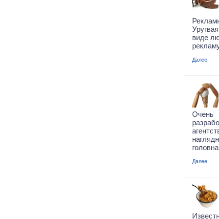
Реклам
Уругвая
виде л
рекламу
Далее
Очень
разраб
агентс
нагляд
головна
Далее
Известн