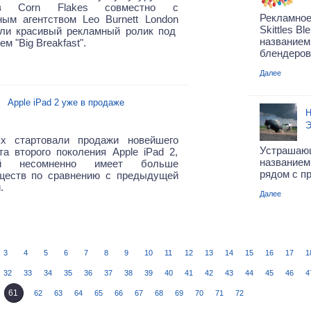
ев Corn Flakes совместно с
Рекламное
ным агентством
Leo Burnett London
Skittles B
или красивый рекламный ролик под
названием
м "Big Breakfast".
блендеров
Далее
Apple iPad 2 уже в продаже
Н
Э
х стартовали продажи новейшего
Устраша
а второго поколения Apple iPad 2,
название
ый несомненно имеет больше
рядом с п
ществ по сравнению с предыдущей
.
Далее
3
4
5
6
7
8
9
10
11
12
13
14
15
16
17
1
32
33
34
35
36
37
38
39
40
41
42
43
44
45
46
4
61
62
63
64
65
66
67
68
69
70
71
72