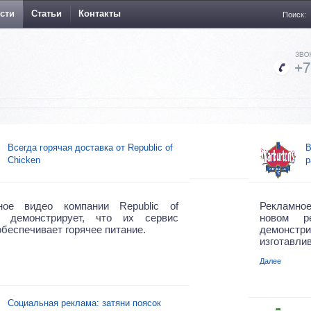
сти
Статьи
Контакты
Поиск:
Всегда горячая доставка от Republic of
В
Chicken
р
ное видео компании Republic of
Рекламно
n демонстрирует, что их сервис
новом р
обеспечивает горячее питание.
демонст
изготавлив
Далее
Социальная реклама: затяни поясок