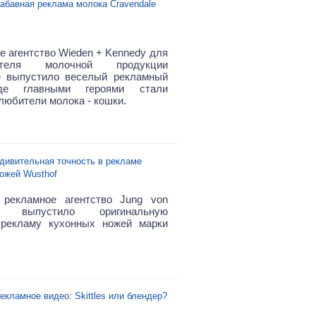
абавная реклама молока Cravendale
е агентство Wieden + Kennedy для
дителя молочной продукции
e выпустило веселый рекламный
где главными героями стали
любители молока - кошки.
дивительная точность в рекламе
ожей Wusthof
 рекламное агентство Jung von
ter выпустило оригинальную
 рекламу кухонных ножей марки
екламное видео: Skittles или блендер?