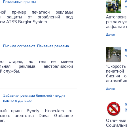
Р
Рекламные принты
м
дной пример печатной рекламы
мы защиты от ограблений под
Автопро
ем ATSS Burglar System
.
рекламн
асфальте 
Далее
Письма согревают. Печатная реклама
В
п
ьно старая, но тем не менее
ельная реклама австралийской
"Скорост
й службы.
печатной
биения с
автомобил
Далее
Забавная реклама биноклей - видят
намного дальше
В
В
ный принт Bynolyt binoculars от
йского агентства Duval Guillaume
en.
Отличный 
Социальна