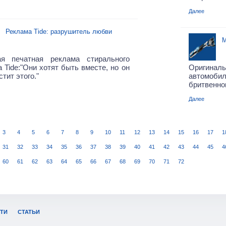
Далее
Реклама Tide: разрушитель любви
М
ая печатная реклама стирального
 Tide:"Они хотят быть вместе, но он
Оригиналь
стит этого."
автомобил
бритвенног
Далее
3
4
5
6
7
8
9
10
11
12
13
14
15
16
17
1
31
32
33
34
35
36
37
38
39
40
41
42
43
44
45
4
60
61
62
63
64
65
66
67
68
69
70
71
72
ТИ
СТАТЬИ