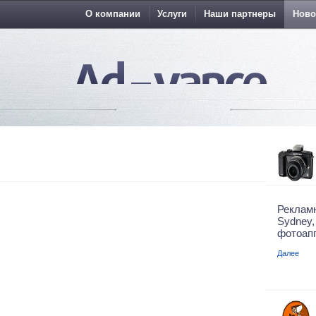
О компании
Услуги
Наши партнеры
Ново
Рекла
Sydn
фотоапп
Далее