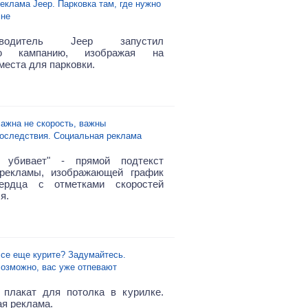
еклама Jeep. Парковка там, где нужно
не
изводитель Jeep запустил
ую кампанию, изображая на
места для парковки.
ажна не скорость, важны
оследствия. Социальная реклама
ь убивает" - прямой подтекст
 рекламы, изображающей график
ердца с отметками скоростей
я.
се еще курите? Задумайтесь.
озможно, вас уже отпевают
плакат для потолка в курилке.
я реклама.