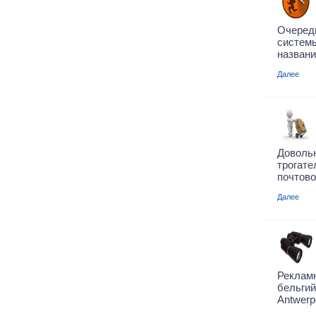
Очере
систе
названи
Далее
Довол
трогат
почтово
Далее
Реклам
бельги
Antwerp