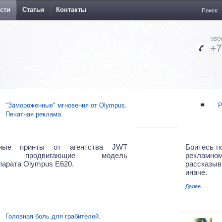
сти
Статьи
Контакты
Поиск:
"Замороженные" мгновения от Olympus.
Р
Печатная реклама
мные принты от агентства JWT
Боитесь п
ey, продвигающие модель
рекламн
арата Olympus E620.
рассказы
иначе.
Далее
Головная боль для грабителей.