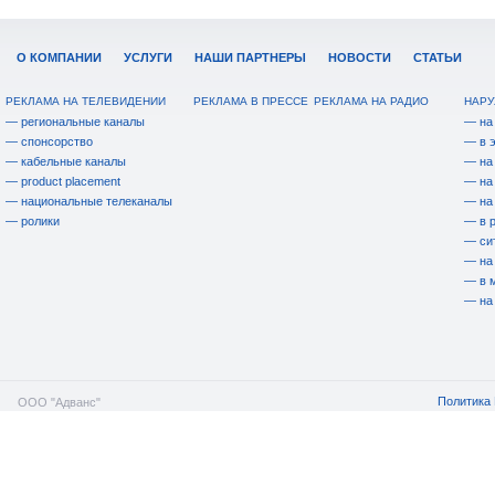
О КОМПАНИИ
УСЛУГИ
НАШИ ПАРТНЕРЫ
НОВОСТИ
СТАТЬИ
РЕКЛАМА НА ТЕЛЕВИДЕНИИ
РЕКЛАМА В ПРЕССЕ
РЕКЛАМА НА РАДИО
НАРУ
— региональные каналы
— на
— спонсорство
— в 
— кабельные каналы
— на
— product placement
— на
— национальные телеканалы
— на
— ролики
— в 
— си
— на
— в 
— на
Политика 
ООО "Адванс"