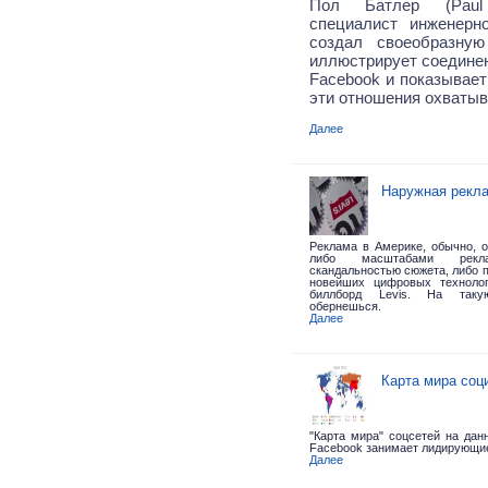
Пол Батлер (Paul 
специалист инженерн
создал своеобразную
иллюстрирует соедине
Facebook и показывает
эти отношения охватыв
Далее
Наружная рекла
Реклама в Америке, обычно, 
либо масштабами рекла
скандальностью сюжета, либо 
новейших цифровых техноло
биллборд Levis.
На таку
обернешься.
Далее
Карта мира соц
"Карта мира" соцсетей на дан
Facebook занимает лидирующие
Далее