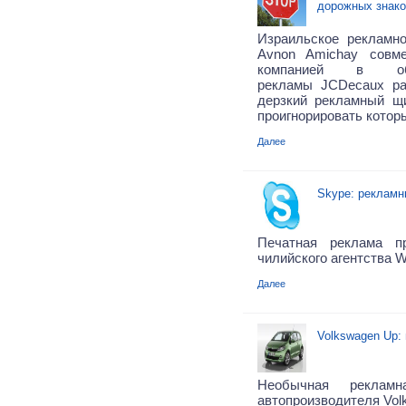
дорожных знако
Израильское рекламно
Avnon Amichay сов
компанией в об
рекламы
JCDecaux
р
дерзкий рекламный щ
проигнорировать которы
Далее
Skype: рекламн
Печатная реклама п
чилийского агентства 
Далее
Volkswagen Up:
Необычная реклам
автопроизводителя Vol