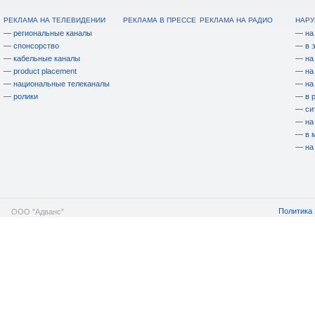
РЕКЛАМА НА ТЕЛЕВИДЕНИИ
РЕКЛАМА В ПРЕССЕ
РЕКЛАМА НА РАДИО
НАРУ
— региональные каналы
— на
— спонсорство
— в 
— кабельные каналы
— на
— product placement
— на
— национальные телеканалы
— на
— ролики
— в 
— си
— на
— в 
— на
Политика 
ООО "Адванс"