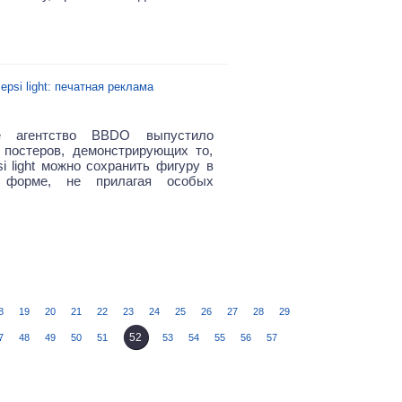
epsi light: печатная реклама
е агентство BBDO выпустило
 постеров, демонстрирующих то,
i light можно сохранить фигуру в
 форме, не прилагая особых
8
19
20
21
22
23
24
25
26
27
28
29
52
7
48
49
50
51
53
54
55
56
57