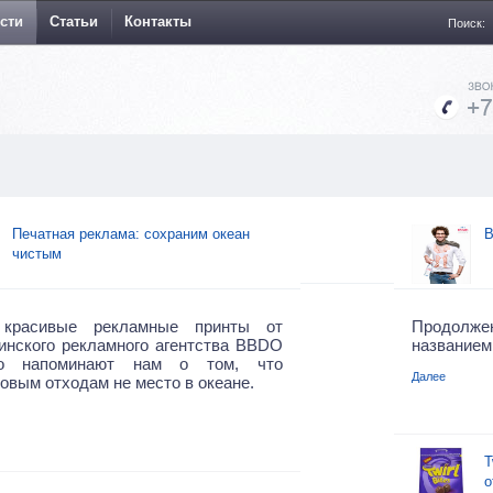
сти
Статьи
Контакты
Поиск:
Печатная реклама: сохраним океан
В
чистым
красивые рекламные принты от
Продолже
инского рекламного агентства BBDO
названием 
ro напоминают нам о том, что
Далее
овым отходам не место в океане.
T
о