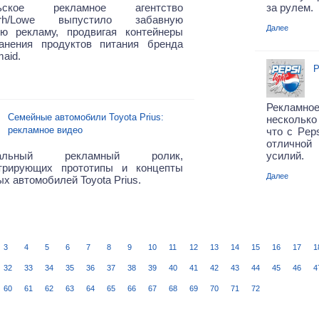
льское рекламное агентство
за рулем.
iErh/Lowe выпустило забавную
Далее
ую рекламу, продвигая контейнеры
анения продуктов питания бренда
aid.
P
Рекламно
Семейные автомобили Toyota Prius:
несколько
рекламное видео
что с Peps
отличной
нальный рекламный ролик,
усилий.
трирующих прототипы и концепты
Далее
х автомобилей Toyota Prius.
3
4
5
6
7
8
9
10
11
12
13
14
15
16
17
1
32
33
34
35
36
37
38
39
40
41
42
43
44
45
46
4
60
61
62
63
64
65
66
67
68
69
70
71
72