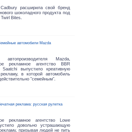
 Cadbury расширила свой бренд
нового шоколадного продукта под
wirl Bites.
емейные автомобили Mazda
я автопроизводителя Mazda,
кое рекламное агентство BBR
 Saatchi выпустило креативную
рекламу, в которой автомобиль
действительно "семейным".
ечатная реклама: русская рулетка
кое рекламное агентство Lowe
стило довольно устрашающую
рекламу, призывая людей не пить