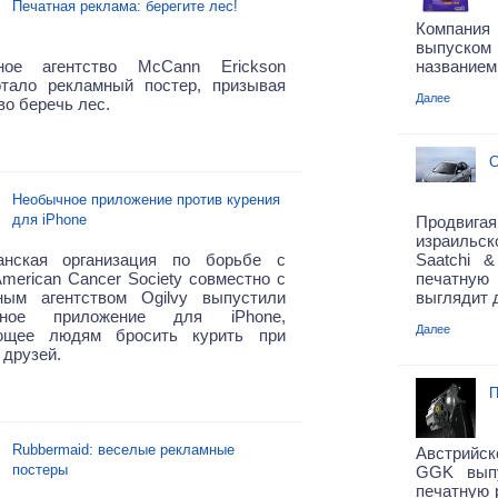
Печатная реклама: берегите лес!
Компания
выпуском 
ное агентство McCann Erickson
названием T
отало рекламный постер, призывая
Далее
о беречь лес.
С
Необычное приложение против курения
для iPhone
Продвига
израильс
анская организация по борьбе с
Saatchi &
merican Cancer Society совместно с
печатную 
ным агентством Ogilvy выпустили
выглядит 
льное приложение для iPhone,
Далее
ющее людям бросить курить при
друзей.
П
Rubbermaid: веселые рекламные
Австрийс
постеры
GGK выпу
печатную 