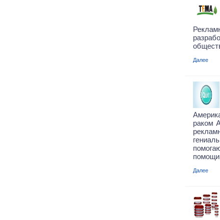
Реклам
разраб
обществ
Далее
Америк
раком A
реклам
гениа
помога
помощи 
Далее