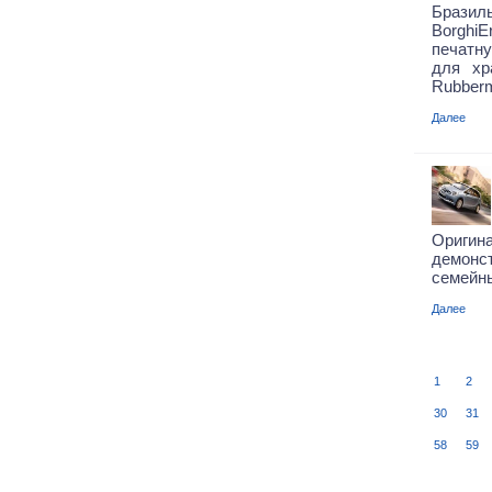
Брази
Borgh
печатн
для хр
Rubberm
Далее
Ориги
демонс
семейны
Далее
1
2
30
31
58
59