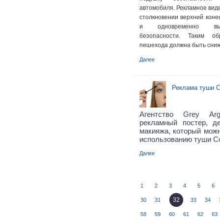
автомобиля. Рекламное виде
столкновении верхний коне
и одновременно выс
безопасности. Таким об
пешехода должна быть сниж
Далее
Реклама туши Сo
Агентство Grey Arg
рекламный постер, д
макияжа, который можн
использованию туши Co
Далее
1
2
3
4
5
6
32
30
31
33
34
58
59
60
61
62
63