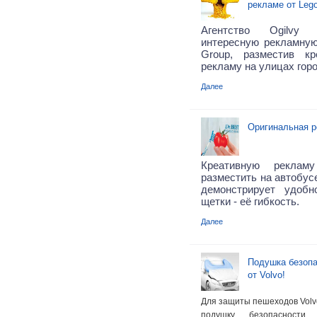
рекламе от Leg
Агентство Ogilvy 
интересную рекламну
Group, разместив к
рекламу на улицах горо
Далее
Оригинальная р
Креативную реклам
разместить на автобусе
демонстрирует удобн
щетки - её гибкость.
Далее
Подушка безопа
от Volvo!
Для защиты пешеходов Volv
подушку безопасност