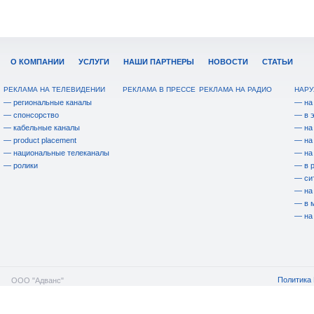
О КОМПАНИИ
УСЛУГИ
НАШИ ПАРТНЕРЫ
НОВОСТИ
СТАТЬИ
РЕКЛАМА НА ТЕЛЕВИДЕНИИ
РЕКЛАМА В ПРЕССЕ
РЕКЛАМА НА РАДИО
НАРУ
— региональные каналы
— на
— спонсорство
— в 
— кабельные каналы
— на
— product placement
— на
— национальные телеканалы
— на
— ролики
— в 
— си
— на
— в 
— на
Политика 
ООО "Адванс"