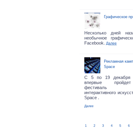
Графическое пр
Несколько дней на
необычное графичес
Facebook.
Далее
Рекламная камп
Space
С 5 по 19 декабря 
впервые пройдет
фестиваль ауди
интерактивного искусст
Space .
Далее
1
2
3
4
5
6