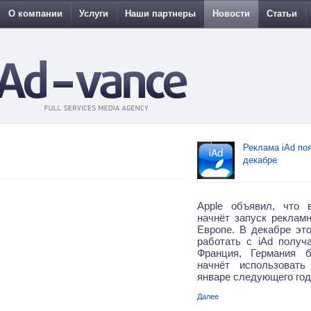
О компании
Услуги
Наши партнеры
Новости
Статьи
Реклама iAd по
декабре
Apple объявил, что
начнёт запуск реклам
Европе. В декабре это
работать с iAd получ
Франция, Германия 
начнёт использоват
январе следующего год
Далее