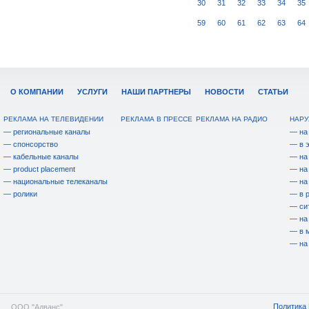
30
31
32
33
34
35
59
60
61
62
63
64
О КОМПАНИИ
УСЛУГИ
НАШИ ПАРТНЕРЫ
НОВОСТИ
СТАТЬИ
РЕКЛАМА НА ТЕЛЕВИДЕНИИ
РЕКЛАМА В ПРЕССЕ
РЕКЛАМА НА РАДИО
НАРУ
— региональные каналы
— на
— спонсорство
— в 
— кабельные каналы
— на
— product placement
— на
— национальные телеканалы
— на
— ролики
— в 
— си
— на
— в 
— на
Политика 
ООО "Адванс"