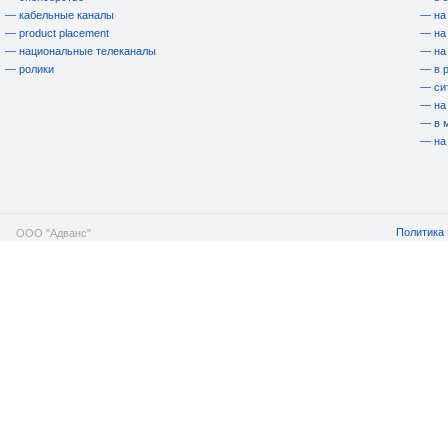
— кабельные каналы
— на
— product placement
— на
— национальные телеканалы
— на
— ролики
— в 
— си
— на
— в 
— на
Политика 
ООО "Адванс"