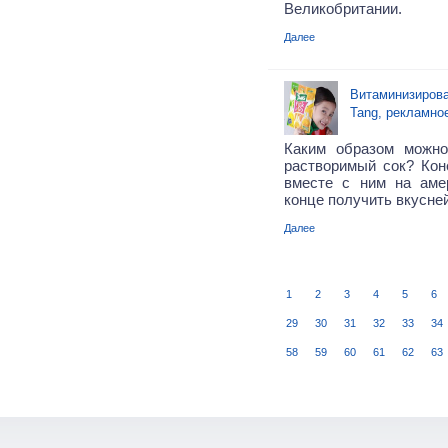
Великобритании.
Далее
Витаминизирова
Tang, рекламно
Каким образом можн
растворимый сок? Кон
вместе с ним на аме
конце получить вкусне
Далее
1
2
3
4
5
6
29
30
31
32
33
34
58
59
60
61
62
63