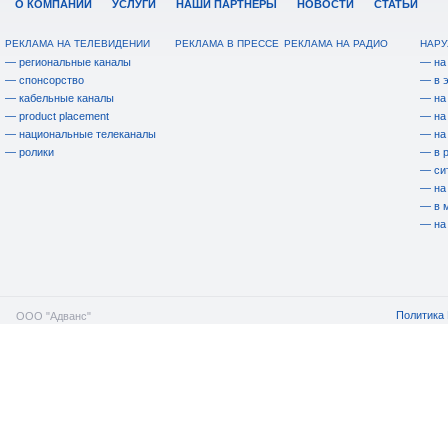
О КОМПАНИИ
УСЛУГИ
НАШИ ПАРТНЕРЫ
НОВОСТИ
СТАТЬИ
РЕКЛАМА НА ТЕЛЕВИДЕНИИ
РЕКЛАМА В ПРЕССЕ
РЕКЛАМА НА РАДИО
НАРУ
— региональные каналы
— на
— спонсорство
— в 
— кабельные каналы
— на
— product placement
— на
— национальные телеканалы
— на
— ролики
— в 
— си
— на
— в 
— на
Политика 
ООО "Адванс"