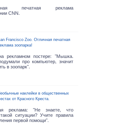
альная печатная реклама
нии CNN.
an Francisco Zoo. Отличная печатная
еклама зоопарка!
на рекламном постере: "Мышка.
одумали про компьютер, значит
ть в зоопарк".
еобычные наклейки в общественных
естах от Красного Креста.
ая реклама: "Не знаете, что
такой ситуации? Учите правила
ления первой помощи".