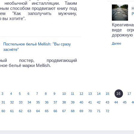
 необычной инсталляции. Таким
ным способом продвигают книгу под
Н
ием "Как заполучить мужчину,
Р
о вы хотите".
Креативн
виде огр
дорожную 
Далее
Постельное бельё Mellish: "Вы сразу
заснёте"
мный постер, продвигающий
ное бельё марки Mellish.
16
3
4
5
6
7
8
9
10
11
12
13
14
15
17
31
32
33
34
35
36
37
38
39
40
41
42
43
44
45
4
60
61
62
63
64
65
66
67
68
69
70
71
72