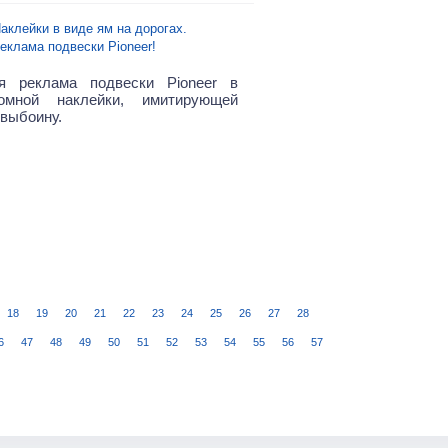
аклейки в виде ям на дорогах.
еклама подвески Pioneer!
ая реклама подвески Pioneer в
омной наклейки, имитирующей
выбоину.
18
19
20
21
22
23
24
25
26
27
28
6
47
48
49
50
51
52
53
54
55
56
57