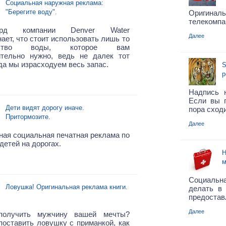
Социальная наружная реклама:
"Берегите воду".
Оригин
телекомпа
орд компании Denver Water
Далее
ает, что стоит использовать лишь то
чество воды, которое вам
ительно нужно, ведь не далек тот
гда мы израсходуем весь запас.
S
р
Надпись 
Если вы п
Дети видят дорогу иначе.
пора сходи
Притормозите.
Далее
ая социальная печатная реклама по
детей на дорогах.
Н
м
Социальн
Ловушка! Оригинальная реклама книги.
делать в 
предостав
Далее
получить мужчину вашей мечты?
оставить ловушку с приманкой, как