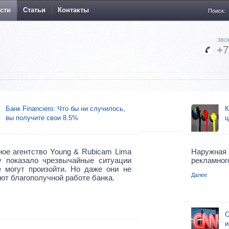
сти
Статьи
Контакты
Поиск:
Банк Financiero: Что бы ни случилось,
К
вы получите свои 8.5%
ц
ое агентство Young & Rubicam Lima
Наружна
у показало чрезвычайные ситуации
рекламног
е могут произойти. Но даже они не
Далее
т благополучной работе банка.
C
и