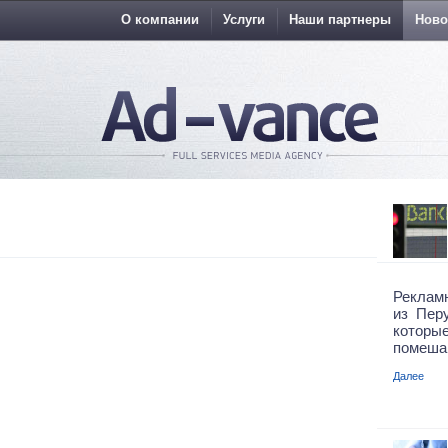
О компании
Услуги
Наши партнеры
Ново
Рекламн
из Пер
которы
помешаю
Далее