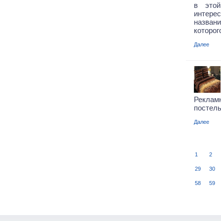
в этой
интерес
назван
которог
Далее
Рекла
постель
Далее
1
2
29
30
58
59