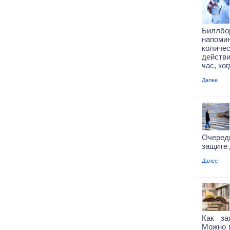
Биллб
напомин
коли
действ
час, ко
Далее
Очередн
защите 
Далее
Как за
Можно п