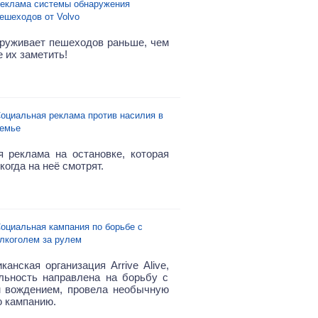
еклама системы обнаружения
ешеходов от Volvo
аруживает пешеходов раньше, чем
 их заметить!
оциальная реклама против насилия в
емье
 реклама на остановке, которая
 когда на неё смотрят.
оциальная кампания по борьбе с
лкоголем за рулем
анская организация Arrive Alive,
льность направлена на борьбу с
 вождением, провела необычную
 кампанию.