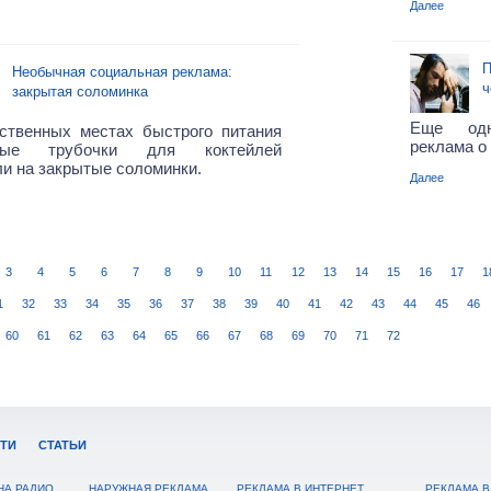
Далее
П
Необычная социальная реклама:
ч
закрытая соломинка
Еще одн
ственных местах быстрого питания
реклама о
орые трубочки для коктейлей
и на закрытые соломинки.
Далее
3
4
5
6
7
8
9
10
11
12
13
14
15
16
17
1
1
32
33
34
35
36
37
38
39
40
41
42
43
44
45
46
60
61
62
63
64
65
66
67
68
69
70
71
72
ТИ
СТАТЬИ
НА РАДИО
НАРУЖНАЯ РЕКЛАМА
РЕКЛАМА В ИНТЕРНЕТ
РЕКЛАМА В