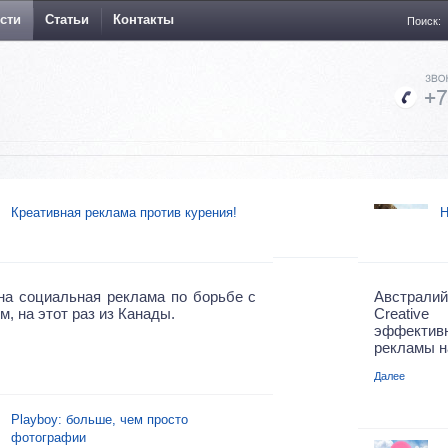
сти
Статьи
Контакты
Поиск:
Креативная реклама против курения!
Н
на социальная реклама по борьбе с
Австра
м, на этот раз из Канады.
Creative
эффекти
рекламы н
Далее
Playboy: больше, чем просто
фотографии