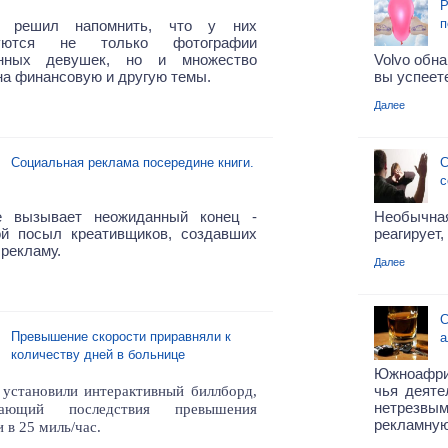
Р
п
y решил напомнить, что у них
куются не только фотографии
нных девушек, но и множество
Volvo обн
на финансовую и другую темы.
вы успеете
Далее
Социальная реклама посередине книги.
С
с
е вызывает неожиданный конец -
Необычная
ой посыл креативщиков, создавших
реагирует,
рекламу.
Далее
С
Превышение скорости приравняли к
а
количеству дней в больнице
Южноафрик
чья деяте
становили интерактивный биллборд,
нетрезвым
вающий последствия превышения
рекламную
и в 25 миль/час.