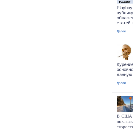
Playbo
публи
обнаже
статей 
Далее
Курени
основн
данную 
Далее
В США у
показы
скорост