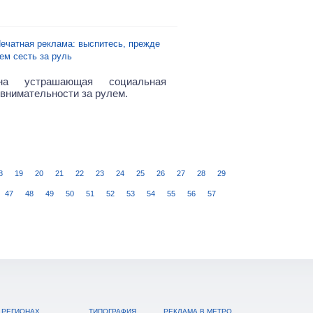
ечатная реклама: выспитесь, прежде
ем сесть за руль
а устрашающая социальная
 внимательности за рулем.
8
19
20
21
22
23
24
25
26
27
28
29
47
48
49
50
51
52
53
54
55
56
57
 РЕГИОНАХ
ТИПОГРАФИЯ
РЕКЛАМА В МЕТРО,