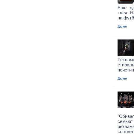
Еще од
клея. Н
на футб
Далее
Рекла
стирал
поистин
Далее
"Сбива
семью"
рекла
соответ