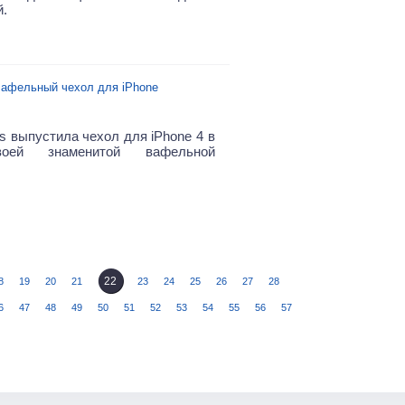
.
афельный чехол для iPhone
s выпустила чехол для iPhone 4 в
оей знаменитой вафельной
22
8
19
20
21
23
24
25
26
27
28
6
47
48
49
50
51
52
53
54
55
56
57