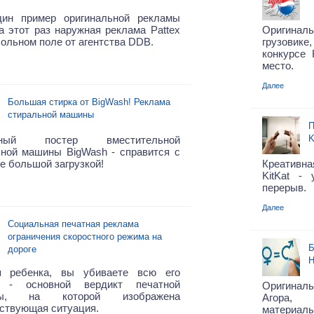
ин пример оригинальной рекламы
а этот раз наружная реклама Pattex
Оригинал
ольном поле от агентства DDB.
грузовике
конкурсе 
место.
Далее
Большая стирка от BigWash! Реклама
стиральной машины
П
K
мный постер вместительной
ьной машины BigWash - справится с
е большой загрузкой!
Креативн
KitKat -
перерыв.
Далее
Социальная печатная реклама
ограничения скоростного режима на
Б
дороге
Н
я ребенка, вы убиваете всю его
 - основной вердикт печатной
Оригиналь
мы, на которой изображена
Агора, 
ствующая ситуация.
материа