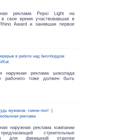
ьная реклама Pepsi Light на
, в свое время участвовавшая в
Rhino Award и занявшая первое
ерерыв в работе над биллбордом
itKat.
ая наружная реклама шоколада
 у рабочего тоже должен быть
удь мужиком, смени пол! :)
еобычная реклама
ная наружная реклама компании
предлагающей строительные
лы для финишной отделки