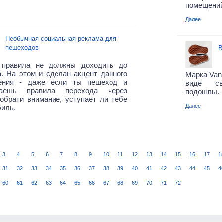
помещений
Далее
Необычная социальная реклама для
пешеходов
В
правила не должны доходить до
. На этом и сделан акцент данного
Марка Van
ения - даже если ты пешеход и
виде св
даешь правила перехода через
подошвы.
 обрати внимание, уступает ли тебе
Далее
иль.
3
4
5
6
7
8
9
10
11
12
13
14
15
16
17
1
31
32
33
34
35
36
37
38
39
40
41
42
43
44
45
4
60
61
62
63
64
65
66
67
68
69
70
71
72