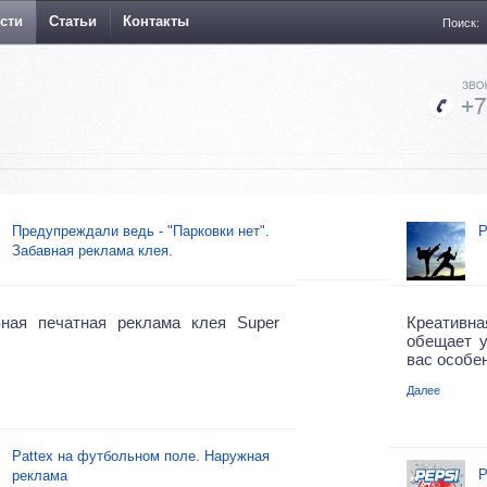
сти
Статьи
Контакты
Поиск:
Предупреждали ведь - "Парковки нет".
Р
Забавная реклама клея.
вная печатная реклама клея Super
Креативна
обещает у
вас особе
Далее
Pattex на футбольном поле. Наружная
Р
реклама