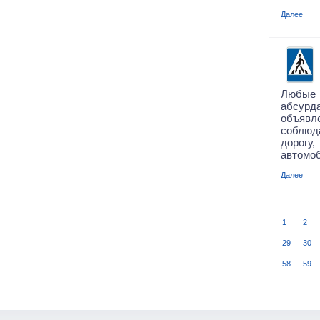
Далее
Любые 
абсурда
объявл
соблю
дорогу,
автомоб
Далее
1
2
29
30
58
59