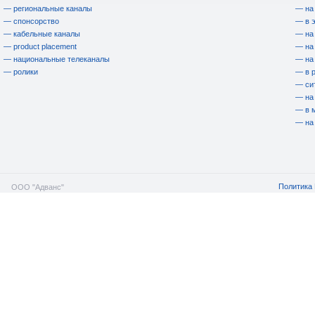
— региональные каналы
— на
— спонсорство
— в 
— кабельные каналы
— на
— product placement
— на
— национальные телеканалы
— на
— ролики
— в 
— си
— на
— в 
— на
Политика 
ООО "Адванс"