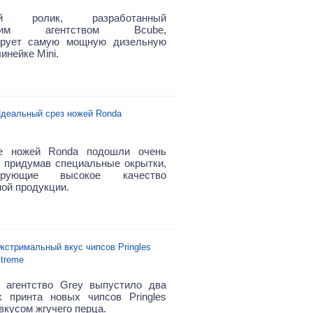
ый ролик, разработанный
нским агентством Bcube,
ирует самую мощную дизельную
инейке Mini.
деальный срез ножей Ronda
е ножей Ronda подошли очень
, придумав специальные окрытки,
рирующие высокое качество
ой продукции.
кстримальный вкус чипсов Pringles
treme
 агентство Grey выпустило два
 принта новых чипсов Pringles
вкусом жгучего перца.