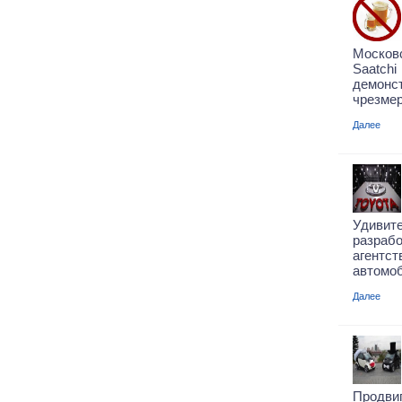
Москов
Saatc
демон
чрезмер
Далее
Удив
разраб
агент
автомоб
Далее
Продв