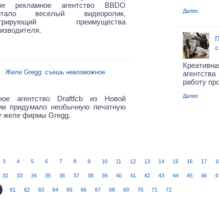
кое рекламное агентство BBDO
Далее
ботало веселый видеоролик,
нстрирующий преимущества
изводителя.
П
с
Креативна
Желе Gregg: съешь невозможное
агентства
работу пр
Далее
ное агентство Draftfcb из Новой
ии придумало необычную печатную
у желе фирмы Gregg.
3
4
5
6
7
8
9
10
11
12
13
14
15
16
17
1
32
33
34
35
36
37
38
39
40
41
42
43
44
45
46
4
61
62
63
64
65
66
67
68
69
70
71
72