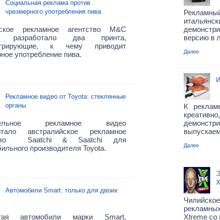
Социальная реклама против
чрезмерного употребления пива
Рекламн
италья
ское рекламное агентство M&C
демонстр
hi разработало два принта,
версию в л
стрирующие, к чему приводит
Далее
ное употребление пива.
И
Рекламное видео от Toyota: стеклянные
органы
К реклам
креативно
ительное рекламное видео
демонст
отало австралийское рекламное
выпускаем
ство Saatchi & Saatchi для
Далее
ильного производителя Toyota.
Э
X
Автомобили Smart: только для двоих
Чилийское
рекламных
игая автомобили марки Smart,
Xtreme со 