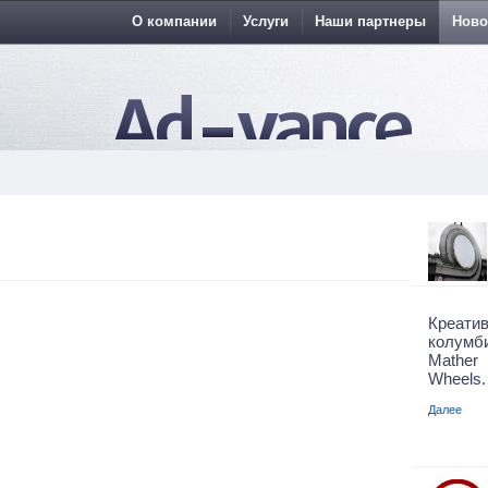
О компании
Услуги
Наши партнеры
Ново
Креати
колумби
Mather
Wheels.
Далее