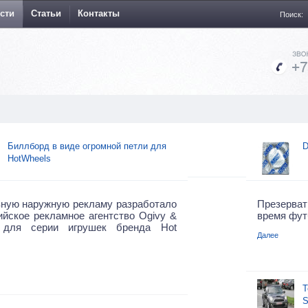
сти
Статьи
Контакты
Поиск:
Биллборд в виде огромной петли для
D
HotWheels
вную наружную рекламу разработало
Презерват
йское рекламное агентство Ogivy &
время фут
 для серии игрушек бренда Hot
Далее
Т