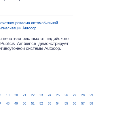
ечатная реклама автомобильной
игнализации Autocop
я печатная реклама от индийского
 Publicis Ambience демонстрирует
отивоугонной системы Autocop.
8
19
20
21
22
23
24
25
26
27
28
29
7
48
49
50
51
52
53
54
55
56
57
58