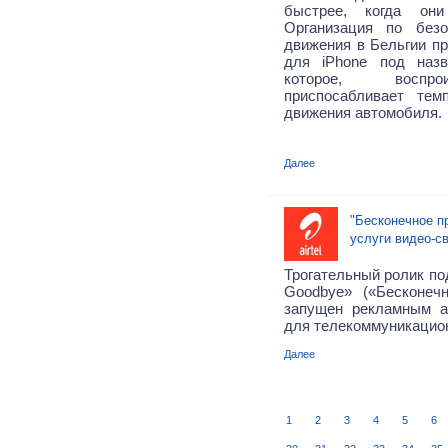
быстрее, когда он
Организация по безо
движения в Бельгии п
для iPhone под назв
которое, воспро
приспосабливает тем
движения автомобиля.
Далее
"Бесконечное п
услуги видео-с
Трогательный ролик по
Goodbye» («Бесконеч
запущен рекламным а
для телекоммуникацион
Далее
1
2
3
4
5
6