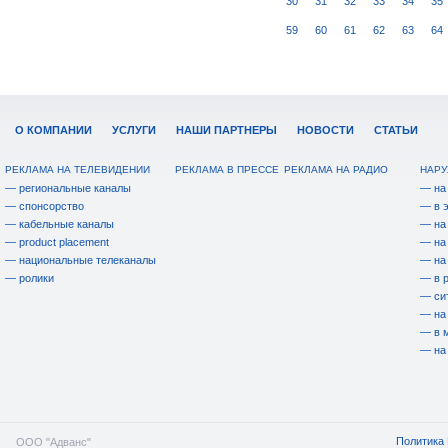
30
31
32
33
34
35
59
60
61
62
63
64
О КОМПАНИИ
УСЛУГИ
НАШИ ПАРТНЕРЫ
НОВОСТИ
СТАТЬИ
РЕКЛАМА НА ТЕЛЕВИДЕНИИ
РЕКЛАМА В ПРЕССЕ
РЕКЛАМА НА РАДИО
НАРУ
— региональные каналы
— на
— спонсорство
— в 
— кабельные каналы
— на
— product placement
— на
— национальные телеканалы
— на
— ролики
— в 
— си
— на
— в 
— на
Политика 
ООО "Адванс"