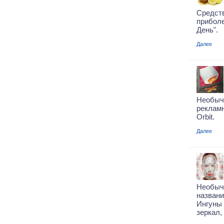
Средс
прибол
День".
Далее
Необы
реклам
Orbit.
Далее
Необы
назван
Ингуны
зеркал,