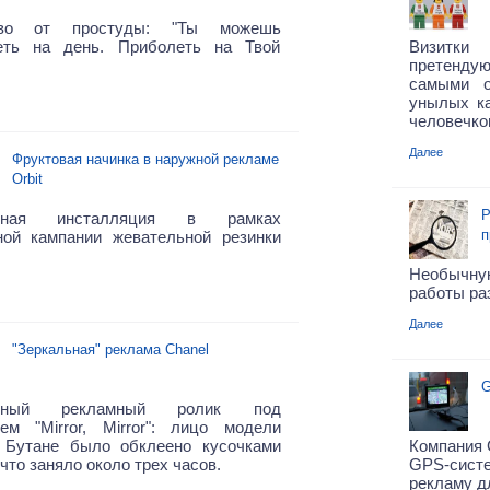
тво от простуды: "Ты можешь
еть на день. Приболеть на Твой
Визитки 
претенду
самыми о
унылых ка
человечко
Далее
Фруктовая начинка в наружной рекламе
Orbit
Р
чная инсталляция в рамках
п
ной кампании жевательной резинки
Необычн
работы ра
Далее
"Зеркальная" реклама Chanel
G
чный рекламный ролик под
ием "Mirror, Mirror": лицо модели
 Бутане было обклеено кусочками
Компания 
 что заняло около трех часов.
GPS-сис
рекламу д