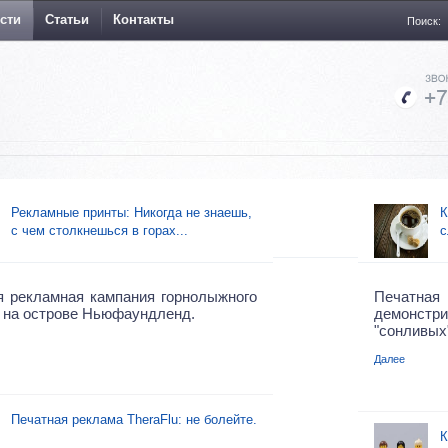
сти
Статьи
Контакты
Поиск:
Рекламные принты: Никогда не знаешь,
К
с чем столкнешься в горах...
с
я рекламная кампания горнолыжного
Печатн
 на острове Ньюфаундленд.
демонст
"сонливых
Далее
Печатная реклама TheraFlu: не болейте.
К