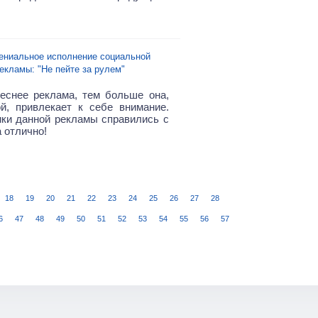
ениальное исполнение социальной
екламы: "Не пейте за рулем"
еснее реклама, тем больше она,
й, привлекает к себе внимание.
ки данной рекламы справились с
 отлично!
18
19
20
21
22
23
24
25
26
27
28
6
47
48
49
50
51
52
53
54
55
56
57