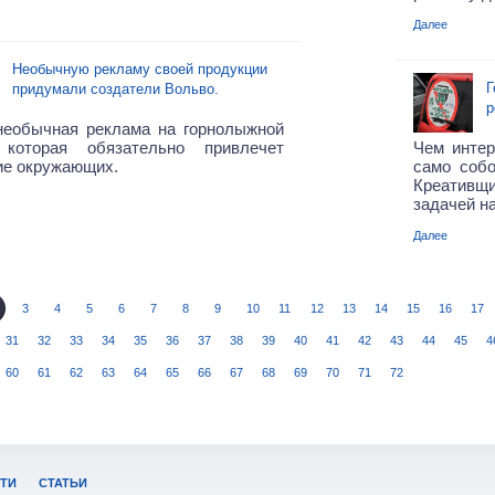
Далее
Необычную рекламу своей продукции
Г
придумали создатели Вольво.
р
необычная реклама на горнолыжной
 которая обязательно привлечет
Чем интер
ие окружающих.
само собо
Креативщи
задачей на
Далее
3
4
5
6
7
8
9
10
11
12
13
14
15
16
17
31
32
33
34
35
36
37
38
39
40
41
42
43
44
45
4
60
61
62
63
64
65
66
67
68
69
70
71
72
ТИ
СТАТЬИ