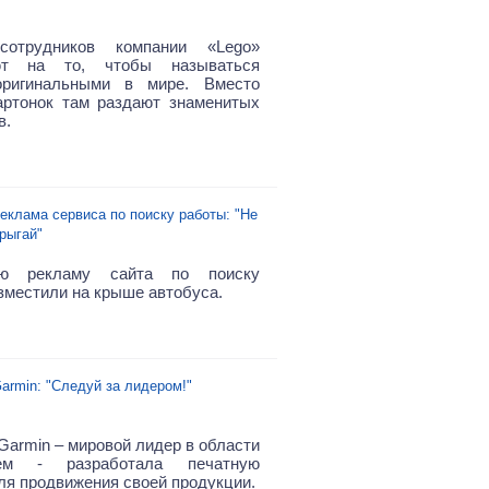
сотрудников компании «Lego»
ют на то, чтобы называться
ригинальными в мире. Вместо
ртонок там раздают знаменитых
в.
еклама сервиса по поиску работы: "Не
рыгай"
ую рекламу сайта по поиску
зместили на крыше автобуса.
armin: "Следуй за лидером!"
Garmin – мировой лидер в области
тем - разработала печатную
ля продвижения своей продукции.