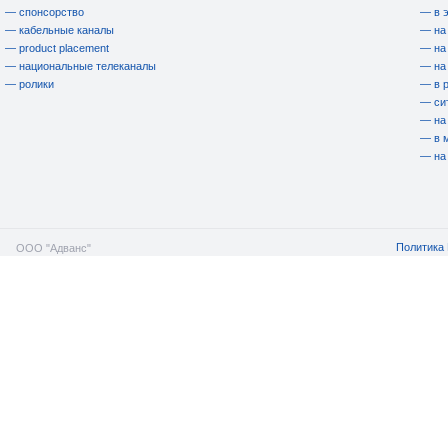
— спонсорство
— в 
— кабельные каналы
— на
— product placement
— на
— национальные телеканалы
— на
— ролики
— в 
— си
— на
— в 
— на
Политика 
ООО "Адванс"