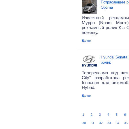
Потрясающее ре
Optima
Известный рекламн
Мурро (Noam Murro)
рекламный ролик Kia O
поездку.
Далее
Hyundai Sonata 
ролик
Телереклама под назва
City" разработана р
Innocean для автомоб
Hybrid.
Далее
1
2
3
4
5
6
30
31
32
33
34
35