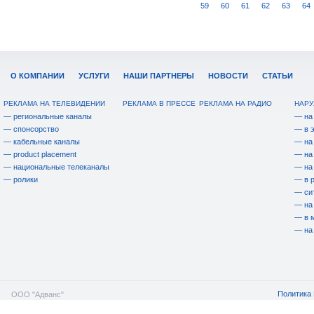
59
60
61
62
63
64
О КОМПАНИИ
УСЛУГИ
НАШИ ПАРТНЕРЫ
НОВОСТИ
СТАТЬИ
РЕКЛАМА НА ТЕЛЕВИДЕНИИ
РЕКЛАМА В ПРЕССЕ
РЕКЛАМА НА РАДИО
НАРУ
— региональные каналы
— на
— спонсорство
— в 
— кабельные каналы
— на
— product placement
— на
— национальные телеканалы
— на
— ролики
— в 
— си
— на
— в 
— на
Политика 
ООО "Адванс"