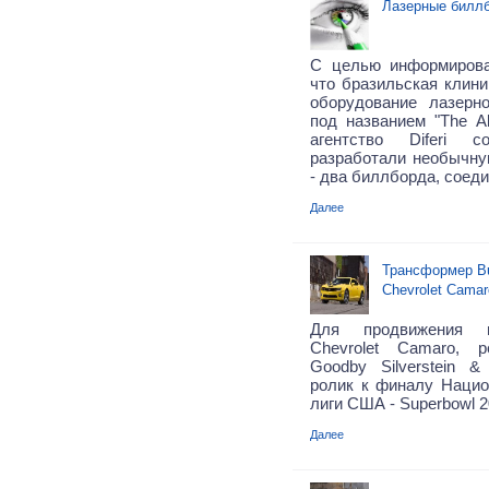
Лазерные билл
С целью информиров
что
бразильская клин
оборудование
лазерн
под названием
"The Al
агентство Diferi
разработали необычн
- два биллборда, соед
Далее
Трансформер B
Chevrolet Camar
Для продвижения н
Chevrolet Camaro, р
Goodby Silverstein &
ролик к финалу Наци
лиги США - Superbowl 2
Далее