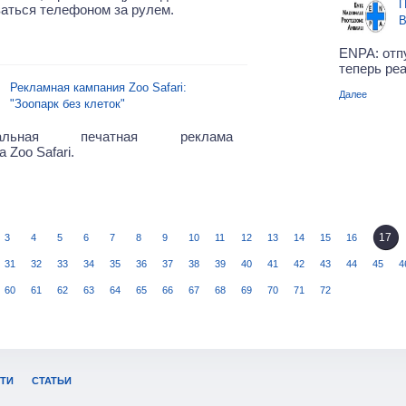
П
аться телефоном за рулем.
В
ENPA: отп
теперь ре
Рекламная кампания Zoo Safari:
Далее
"Зоопарк без клеток"
нальная печатная реклама
 Zoo Safari.
17
3
4
5
6
7
8
9
10
11
12
13
14
15
16
31
32
33
34
35
36
37
38
39
40
41
42
43
44
45
4
60
61
62
63
64
65
66
67
68
69
70
71
72
ТИ
СТАТЬИ