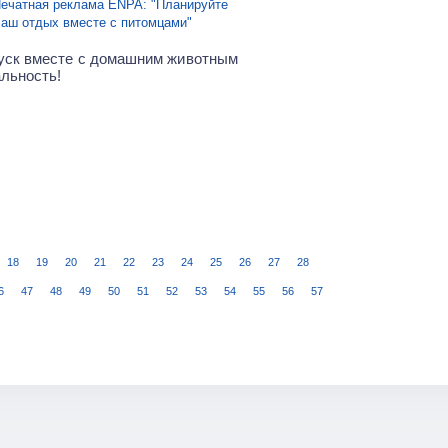
ечатная реклама ENPA: "Планируйте
аш отдых вместе с питомцами"
уск вместе с домашним животным
альность!
18
19
20
21
22
23
24
25
26
27
28
6
47
48
49
50
51
52
53
54
55
56
57