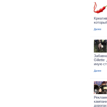
Креатив
который
Далее
Забавн
Gillett
иную ст
Далее
Рекламн
кампан
дорога