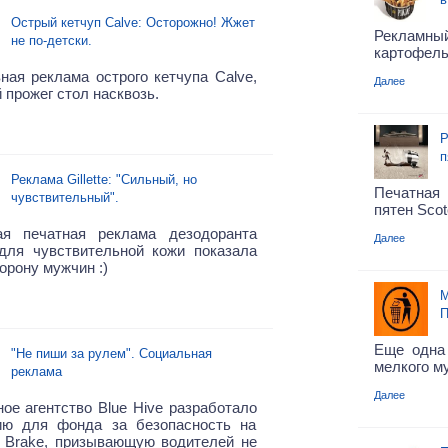
Острый кетчуп Calve: Осторожно! Жжет
Рекламн
не по-детски.
картофель 
ная реклама острого кетчупа Calve,
Далее
 прожег стол насквозь.
Р
п
Реклама Gillette: "Сильный, но
Печатна
чувствительный".
пятен Scot
ая печатная реклама дезодоранта
Далее
e для чувствительной кожи показала
орону мужчин :)
М
П
Еще одна 
"Не пиши за рулем". Социальная
мелкого му
реклама
Далее
ое агентство Blue Hive разработало
ию для фонда за безопасность на
х Brake, призывающую водителей не