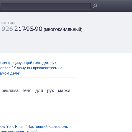
езинфецирующей гель для рук
anzer: "К чему вы прикасаетесь на
амом деле"
 реклама геля для рук марки
ew York Fries: "Настоящий картофель
 искусственом мире"