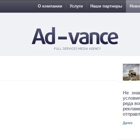
О компании
Услуги
Наши партнеры
Ново
Не зна
условия
ряда во
рекла
отправл
Далее