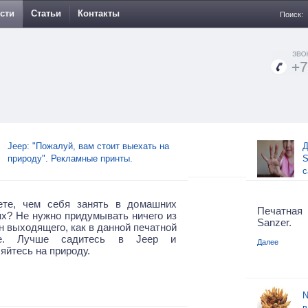
сти
Статьи
Контакты
Поиск:
Jeep: "Пожалуй, вам стоит выехать на
Д
природу". Рекламные принты.
S
с
ете, чем себя занять в домашних
Печатная
х? Не нужно придумывать ничего из
Sanzer.
н выходящего, как в данной печатной
ме. Лучше садитесь в Jeep и
Далее
яйтесь на природу.
N
в