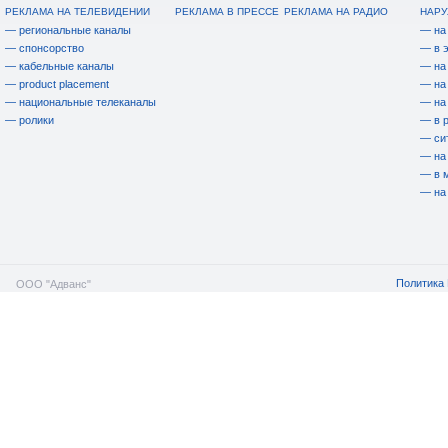
РЕКЛАМА НА ТЕЛЕВИДЕНИИ
РЕКЛАМА В ПРЕССЕ
РЕКЛАМА НА РАДИО
НАРУ
— региональные каналы
— на
— спонсорство
— в 
— кабельные каналы
— на
— product placement
— на
— национальные телеканалы
— на
— ролики
— в 
— си
— на
— в 
— на
Политика 
ООО "Адванс"