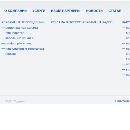
О КОМПАНИИ
УСЛУГИ
НАШИ ПАРТНЕРЫ
НОВОСТИ
СТАТЬИ
РЕКЛАМА НА ТЕЛЕВИДЕНИИ
РЕКЛАМА В ПРЕССЕ
РЕКЛАМА НА РАДИО
НАРУ
— региональные каналы
— на
— спонсорство
— в 
— кабельные каналы
— на
— product placement
— на
— национальные телеканалы
— на
— ролики
— в 
— си
— на
— в 
— на
Политика 
ООО "Адванс"