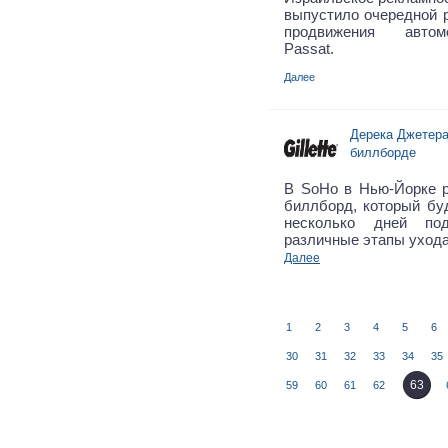
выпустило очередной 
продвижения автом
Passat.
Далее
Дерека Джетера
биллборде
В SoHo в Нью-Йорке 
биллборд, который бу
несколько дней под
различные этапы ухода
Далее
1
2
3
4
5
6
30
31
32
33
34
35
63
59
60
61
62