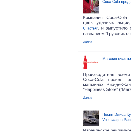
Coca-Cola прод
Компания Coca-Cola
цепь удачных акций
, и выпустило 
Счастья"
названием "Грузовик сч
Далее
Магазин счасть
Производитель всеми
Coca-Cola провел 
магазинах Рио-де-Жа
"Happiness Store" ("Маг
Далее
Песня Элиса Ку
Volkswagen Pas
Израильское рекламное