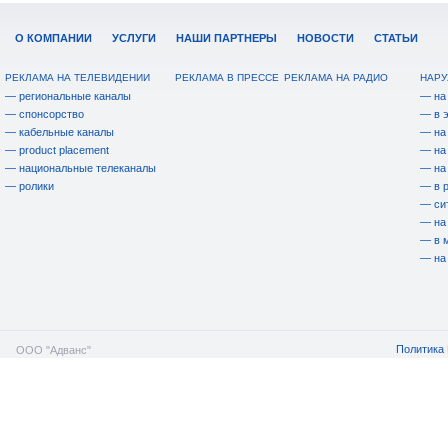
О КОМПАНИИ
УСЛУГИ
НАШИ ПАРТНЕРЫ
НОВОСТИ
СТАТЬИ
РЕКЛАМА НА ТЕЛЕВИДЕНИИ
РЕКЛАМА В ПРЕССЕ
РЕКЛАМА НА РАДИО
НАРУ
— региональные каналы
— на
— спонсорство
— в 
— кабельные каналы
— на
— product placement
— на
— национальные телеканалы
— на
— ролики
— в 
— си
— на
— в 
— на
Политика 
ООО "Адванс"