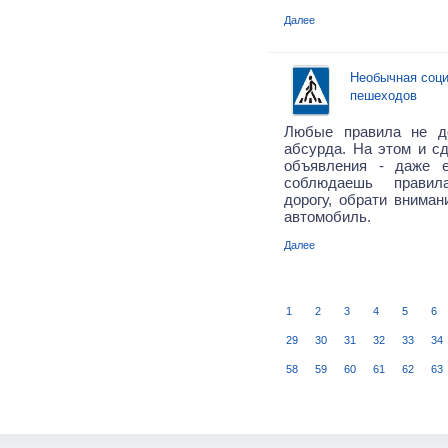
Далее
Необычная соци
пешеходов
Любые правила не д
абсурда. На этом и сд
объявления - даже 
соблюдаешь правил
дорогу, обрати вниман
автомобиль.
Далее
1
2
3
4
5
6
29
30
31
32
33
34
58
59
60
61
62
63