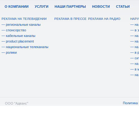
О КОМПАНИИ
УСЛУГИ
НАШИ ПАРТНЕРЫ
НОВОСТИ
СТАТЬИ
РЕКЛАМА НА ТЕЛЕВИДЕНИИ
РЕКЛАМА В ПРЕССЕ
РЕКЛАМА НА РАДИО
НАРУ
— региональные каналы
— на
— спонсорство
— в 
— кабельные каналы
— на
— product placement
— на
— национальные телеканалы
— на
— ролики
— в 
— си
— на
— в 
— на
Политика 
ООО "Адванс"