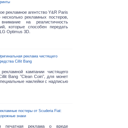
ринты
ое рекламное агентство Y&R Paris
 несколько рекламных постеров,
внимание на реалистичность
ий, которые способен передать
LG Optimus 3D.
ригинальная реклама чистящего
редства Cillit Bang
 рекламной кампании чистящего
illit Bang "Clean Coin", для монет
специальные наклейки с надписью
екламные постеры от Scuderia Fiat:
орожные знаки
я печатная реклама о вреде