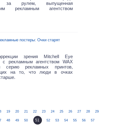
ля за рулем, выпущенная
ским рекламным агентством
екламные постеры: Очки старят
ррекции зрения Mitchell Eye
о с рекламным агентством WAX
и серию рекламных принтов,
щих на то, что люди в очках
старше.
8
19
20
21
22
23
24
25
26
27
28
29
51
7
48
49
50
52
53
54
55
56
57