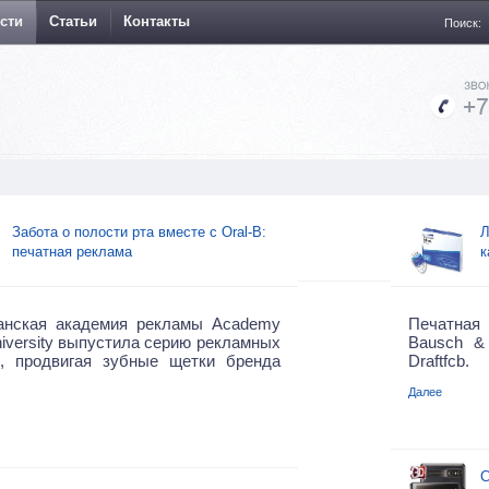
сти
Статьи
Контакты
Поиск:
Забота о полости рта вместе с Oral-B:
Л
печатная реклама
к
анская академия рекламы Academy
Печатная 
University выпустила серию рекламных
Bausch &
в, продвигая зубные щетки бренда
Draftfcb.
Далее
С