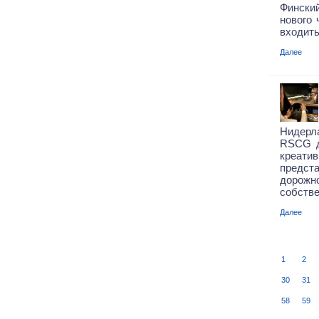
Фински
нового 
входить
Далее
Нидерл
RSCG д
креати
предст
дорожн
собстве
Далее
1
2
30
31
58
59