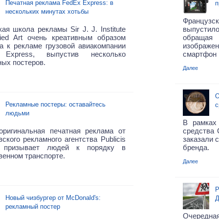
Печатная реклама FedEx Express: в
п
нескольких минутах хотьбы
Французск
ая школа рекламы Sir J. J. Institute
выпустило
lied Art очень креативным образом
обращая 
а к рекламе грузовой авиакомпании
изображен
 Express, выпустив несколько
смартфон 
ых постеров.
Далее
О
Рекламные постеры: оставайтесь
с
людьми
В рамках
оригинальная печатная реклама от
средства C
ского рекламного агентства Publicis
заказали 
l призывает людей к порядку в
бренда.
енном транспорте.
Далее
Р
Новый чизбургер от McDonald's:
Д
рекламный постер
Очередна