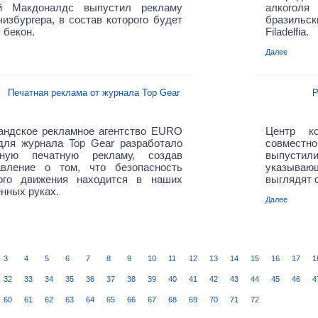
й Макдоналдс выпустил рекламу
алкого
чизбургера, в состав которого будет
бразиль
 бекон.
Filadelfia.
Далее
Печатная реклама от журнала Top Gear
Р
андское рекламное агентство EURO
Центр ко
ля журнала Top Gear разработало
совместн
вную печатную рекламу
, создав
выпустил
авление
о том, что
безопасность
указываю
ого движения находится
в наших
выглядят 
нных руках
.
Далее
3
4
5
6
7
8
9
10
11
12
13
14
15
16
17
1
32
33
34
35
36
37
38
39
40
41
42
43
44
45
46
4
60
61
62
63
64
65
66
67
68
69
70
71
72