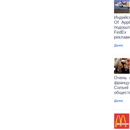
Индийск
Of App
подошл
FedEx
рекламн
Далее
Очень 
француз
Consei
обществ
Далее